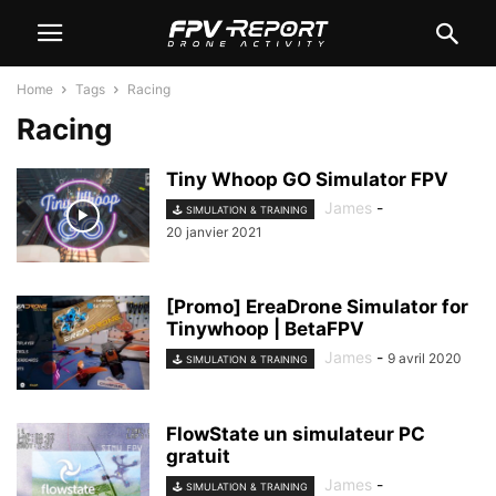
Home
Tags
Racing
Racing
Tiny Whoop GO Simulator FPV
James
-
🕹️ SIMULATION & TRAINING
20 janvier 2021
[Promo] EreaDrone Simulator for
Tinywhoop | BetaFPV
James
-
9 avril 2020
🕹️ SIMULATION & TRAINING
FlowState un simulateur PC
gratuit
James
-
🕹️ SIMULATION & TRAINING