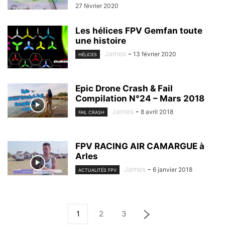
27 février 2020
Les hélices FPV Gemfan toute
une histoire
James
-
13 février 2020
HÉLICES
Epic Drone Crash & Fail
Compilation N°24 – Mars 2018
James
-
8 avril 2018
FAIL CRASH
FPV RACING AIR CAMARGUE à
Arles
James
-
6 janvier 2018
ACTUALITÉS FPV
1
2
3