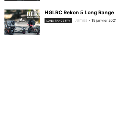
HGLRC Rekon 5 Long Range
James
-
19 janvier 2021
LONG RANGE FPV