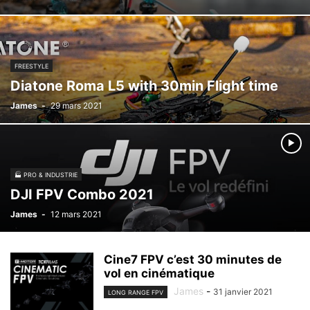
FREESTYLE
Diatone Roma L5 with 30min Flight time
James
-
29 mars 2021
🏭 PRO & INDUSTRIE
DJI FPV Combo 2021
James
-
12 mars 2021
Cine7 FPV c’est 30 minutes de
vol en cinématique
James
-
31 janvier 2021
LONG RANGE FPV