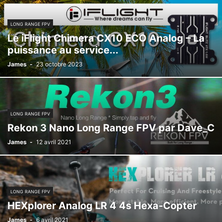
LONG RANGE FPV
Le iFlight Chimera CX10 ECO Analog – La
puissance au service...
James
-
23 octobre 2023
LONG RANGE FPV
Rekon 3 Nano Long Range FPV par Dave_C
James
-
12 avril 2021
LONG RANGE FPV
HEXplorer Analog LR 4 4s Hexa-Copter
James
-
6 avril 2021