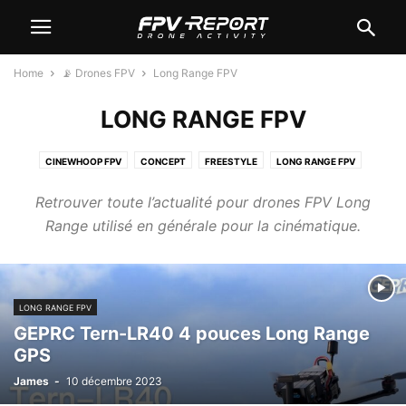
Home
📡 Drones FPV
Long Range FPV
LONG RANGE FPV
CINEWHOOP FPV
CONCEPT
FREESTYLE
LONG RANGE FPV
RACER FPV
TINYWHOOP FPV
TOOTHPICK FPV
WINGS
Retrouver toute l’actualité pour drones FPV Long
Range utilisé en générale pour la cinématique.
LONG RANGE FPV
GEPRC Tern-LR40 4 pouces Long Range
GPS
James
-
10 décembre 2023