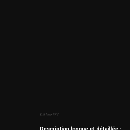
DJI Neo FPV
Description longue et détaillée :