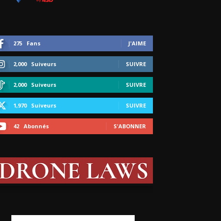
275
Fans
J'AIME
2,000
Suiveurs
SUIVRE
2,000
Suiveurs
SUIVRE
1,970
Suiveurs
SUIVRE
42
Abonnés
S'ABONNER