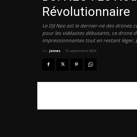
Révolutionnaire
Le DJI Neo est le dernier-né des drones 
pour les vidéastes débutants, ce drone d
impressionnantes tout en restant léger, po
Par
James
-
15 septembre 2024