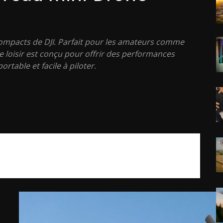
compacts de DJI. Parfait pour les amateurs comme
e loisir est conçu pour offrir des performances
rtable et facile à piloter.