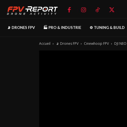
📡 DRONES FPV
🏭 PRO & INDUSTRIE
⚙️ TUNING & BUILD
Accueil
📡 Drones FPV
Cinewhoop FPV
DJI NEO