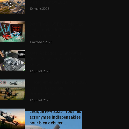
Paris Air Show 2027
10 mars 2026
BetaFPV Air65 Freestyle – Le
test complet du Tinywhoop
analogique 17gr
1 octobre 2025
Autel Robotics : L’Innovation
Drone Rencontrée au Paris Air
Show
12 juillet 2025
📜 Réglementation Drone 2025 :
Loisirs, Associatif,
Professionnel et Industriel
12 juillet 2025
Lexique FPV 2025 : Tous les
acronymes indispensables
pour bien débuter...