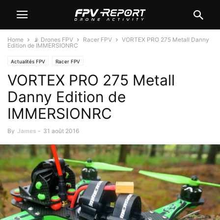
Home
📡 Drones FPV
Racer FPV
VORTEX PRO 275 Metall Danny
Edition de IMMERSIONRC
Actualités FPV
Racer FPV
VORTEX PRO 275 Metall
Danny Edition de
IMMERSIONRC
By
James
-
31 août 2016