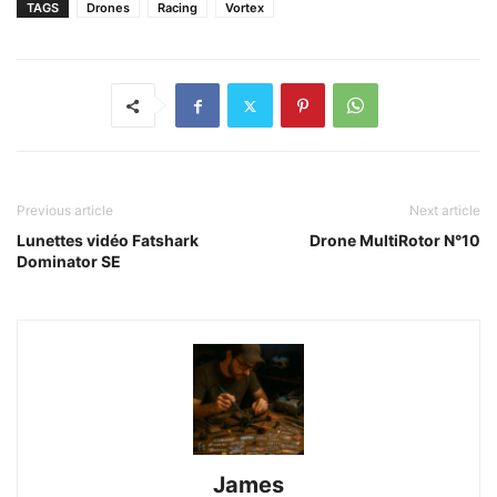
TAGS
Drones
Racing
Vortex
Previous article
Next article
Lunettes vidéo Fatshark
Drone MultiRotor N°10
Dominator SE
James