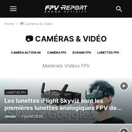
Home
📷 Caméras & Vidéo
📷 CAMÉRAS & VIDÉO
CAMÉRA ACTION 4K
CAMÉRA FPV
ECRANS FPV
LUNETTES FPV
Matériels Vidéos FPV
LUNETTES FPV
Les lunettes iFlight Skyviz sont les
premières lunettes analogiques FPV de...
James
-
5 juillet 2025