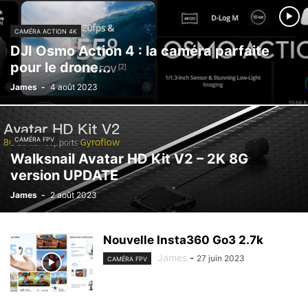
CAMÉRA ACTION 4K
DJI Osmo Action 4 : la caméra parfaite
pour le drone...
James
-
4 août 2023
CAMÉRA FPV
Walksnail Avatar HD Kit V2 – 2K 8G
version UPDATE
James
-
2 août 2023
Nouvelle Insta360 Go3 2.7k
James
-
27 juin 2023
CAMÉRA FPV