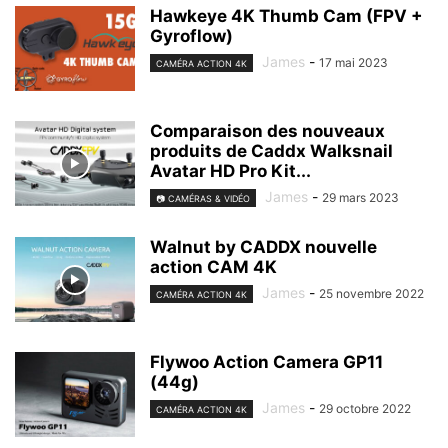
Hawkeye 4K Thumb Cam (FPV +
Gyroflow)
James
-
17 mai 2023
CAMÉRA ACTION 4K
Comparaison des nouveaux
produits de Caddx Walksnail
Avatar HD Pro Kit...
James
-
29 mars 2023
📷 CAMÉRAS & VIDÉO
Walnut by CADDX nouvelle
action CAM 4K
James
-
25 novembre 2022
CAMÉRA ACTION 4K
Flywoo Action Camera GP11
(44g)
James
-
29 octobre 2022
CAMÉRA ACTION 4K