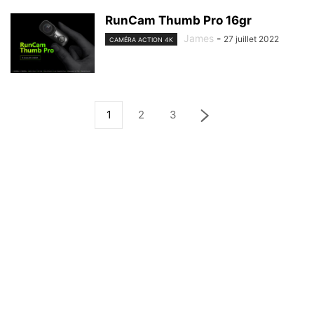
RunCam Thumb Pro 16gr
James
-
27 juillet 2022
CAMÉRA ACTION 4K
1
2
3