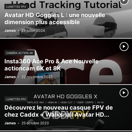
LUNETTES FPV
Avatar HD Goggles L : une nouvelle
dimension plus accessible
James
-
28 juillet 2024
CAMÉRA ACTION 4K
Insta360 Ace Pro & Ace Nouvelle
actioncam 6K et 8K
James
-
22 novembre 2023
LUNETTES FPV
Découvrez le nouveau casque FPV de
chez Caddx « Walksnail Avatar HD...
James
-
25 octobre 2023