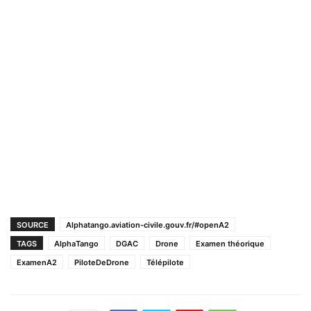
SOURCE
Alphatango.aviation-civile.gouv.fr/#openA2
TAGS
AlphaTango
DGAC
Drone
Examen théorique
ExamenA2
PiloteDeDrone
Télépilote