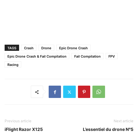
TAGS
Crash
Drone
Epic Drone Crash
Epic Drone Crash & Fail Compilation
Fail Compilation
FPV
Racing
Previous article
Next article
iFlight Razor X125
L’essentiel du drone N°5