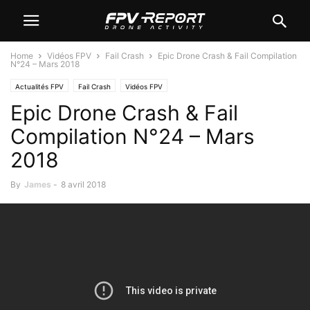
Home
Vidéos FPV
Fail Crash
Epic Drone Crash & Fail Compilation
N°24 – Mars 2018
Actualités FPV
Fail Crash
Vidéos FPV
Epic Drone Crash & Fail
Compilation N°24 – Mars
2018
By
James
-
8 avril 2018