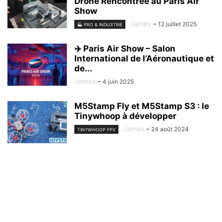
Drone Rencontrée au Paris Air
Show
James
-
12 juillet 2025
🏭 PRO & INDUSTRIE
✈️ Paris Air Show – Salon
International de l’Aéronautique et
de...
James
-
4 juin 2025
M5Stamp Fly et M5Stamp S3 : le
Tinywhoop à développer
James
-
24 août 2024
TINYWHOOP FPV