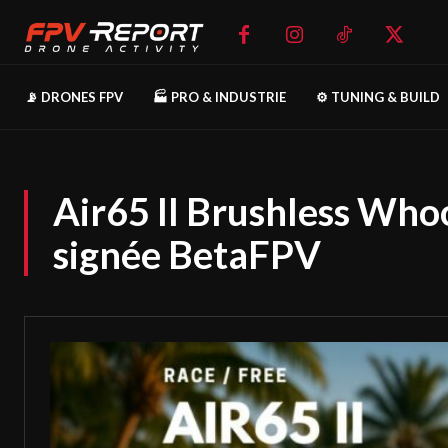
📡 DRONES FPV
🏭 PRO & INDUSTRIE
⚙️ TUNING & BUILD
Air65 II Brushless Wh
signée BetaFPV