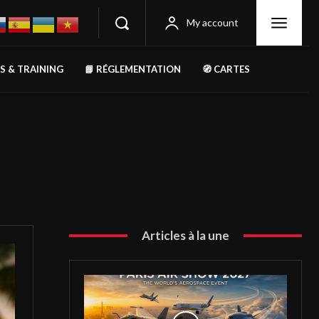
My account
RS & TRAINING
📘 RÉGLEMENTATION
🧭 CARTES
Articles à la une