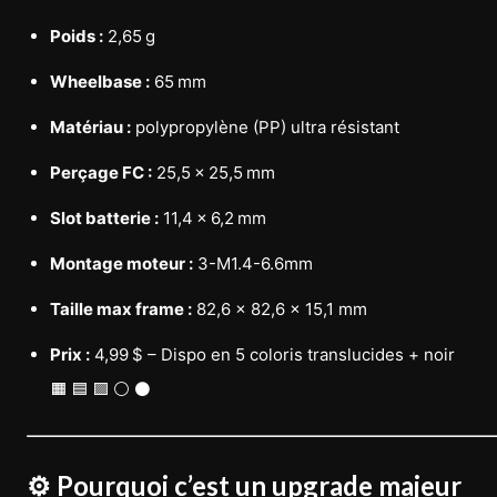
Poids :
2,65 g
Wheelbase :
65 mm
Matériau :
polypropylène (PP) ultra résistant
Perçage FC :
25,5 × 25,5 mm
Slot batterie :
11,4 × 6,2 mm
Montage moteur :
3-M1.4-6.6mm
Taille max frame :
82,6 × 82,6 × 15,1 mm
Prix :
4,99 $ – Dispo en 5 coloris translucides + noir
🟧 🟦 🟪 ⚪ ⚫
⚙️ Pourquoi c’est un upgrade majeur