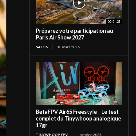
00:01:25
Préparez votre participation au
Paris Air Show 2027
SALON
10 mars 2026
BetaFPV Air65 Freestyle – Le test
complet du Tinywhoop analogique
17gr
TINYWHOOP FPV
1 octobre 2025