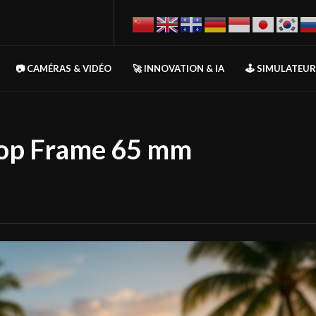
📷 CAMÉRAS & VIDÉO
🚀 INNOVATION & IA
🕹️ SIMULATEU
oop Frame 65 mm