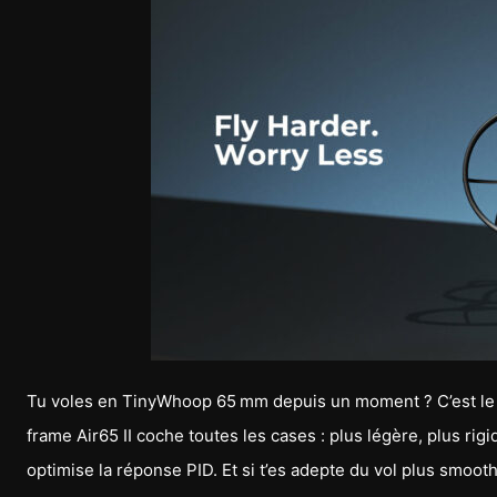
Tu voles en TinyWhoop 65 mm depuis un moment ? C’est le m
frame Air65 II coche toutes les cases : plus légère, plus rig
optimise la réponse PID. Et si t’es adepte du vol plus smooth