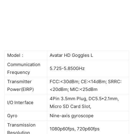
Model：
Avatar HD Goggles L
Communication
5.725-5.850GHz
Frequency
Transmitter
FCC:<30dBm; CE:<14dBm; SRRC:
Power(EIRP)
<20dBm; MIC:<25dBm
4Pin 3.5mm Plug, DC5.5*2.1mm,
I/O Interface
Micro SD Card Slot,
Gyro
Nine-axis gyroscope
Transmission
1080p60fps, 720p60fps
Resolution