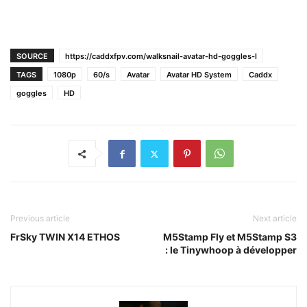
SOURCE
https://caddxfpv.com/walksnail-avatar-hd-goggles-l
TAGS
1080p
60/s
Avatar
Avatar HD System
Caddx
goggles
HD
Previous article
Next article
FrSky TWIN X14 ETHOS
M5Stamp Fly et M5Stamp S3
: le Tinywhoop à développer