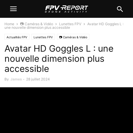
Home
📷 Caméras & Vidéo
Lunettes FPV
Avatar HD Goggles L :
une nouvelle dimension plus accessible
Actualités FPV
Lunettes FPV
📷 Caméras & Vidéo
Avatar HD Goggles L : une
nouvelle dimension plus
accessible
By
James
-
28 juillet 2024