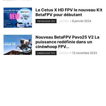
Le Cetus X HD FPV le nouveau Kit
BetaFPV pour débutant
James
-
8 janvier 2024
TINYWHOOP FPV
Nouveau BetaFPV Pavo25 V2 La
puissance redéfinie dans un
cinéwhoop FPV...
James
-
12 novembre 2023
CINEWHOOP FPV