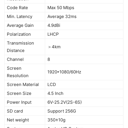
Code Rate
Max 50 Mbps
Min. Latency
Average 32ms
Average Gain
4.9dBi
Polarization
LHCP
Transmission
＞4km
Distance
Channel
8
Screen
1920*1080/60Hz
Resolution
Screen Material
LCD
Screen Size
4.5 Inch
Power Input
6V-25.2V(2S-6S)
SD card
Support 256G
Net weight
350±10g