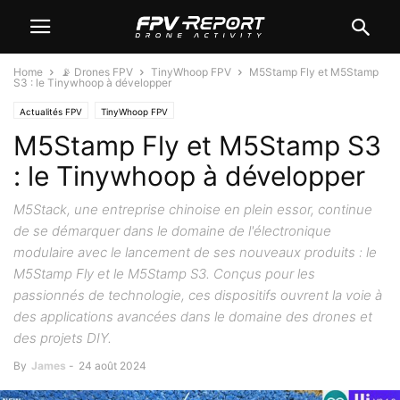
Home
📡 Drones FPV
TinyWhoop FPV
M5Stamp Fly et M5Stamp
S3 : le Tinywhoop à développer
Actualités FPV
TinyWhoop FPV
M5Stamp Fly et M5Stamp S3
: le Tinywhoop à développer
M5Stack, une entreprise chinoise en plein essor, continue
de se démarquer dans le domaine de l'électronique
modulaire avec le lancement de ses nouveaux produits : le
M5Stamp Fly et le M5Stamp S3. Conçus pour les
passionnés de technologie, ces dispositifs ouvrent la voie à
des applications avancées dans le domaine des drones et
des projets DIY.
By
James
-
24 août 2024