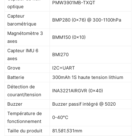
PMW3901MB-TXQT
optique
Capteur
BMP280 (0x76) @ 300-1100hPa
barométrique
Magnétomètre 3
BMM150 (0x10)
axes
Capteur IMU 6
BMI270
axes
Grove
I2C+UART
Batterie
300mAh 1S haute tension lithium
Détection de
INA3221AIRGVR (0x40)
courant/tension
Buzzer
Buzzer passif intégré @ 5020
Température de
0-40°C
fonctionnement
Taille du produit
81.5
81.5
31mm