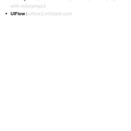
with-m5stamps3
UIFlow :
uiflow2.m5stack.com