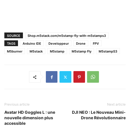
SOURCE
Shop.m5stack.com/m5stamp-fly-with-m5stamps3
TAGS
Arduino IDE
Developpeur
Drone
FPV
M5burner
M5stack
M5stamp
M5stamp Fly
M5stampS3
Previous article
Next article
Avatar HD Goggles L : une
DJI NEO : Le Nouveau Mini-
nouvelle dimension plus
Drone Révolutionnaire
accessible