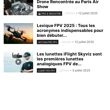
Drone Rencontrée au Paris Air
Show
James
-
12 juillet 2025
🏭 PRO & INDUSTRIE
Lexique FPV 2025 : Tous les
acronymes indispensables pour
bien débuter...
James
-
12 juillet 2025
ACTUALITÉS FPV
Les lunettes iFlight Skyviz sont
les premières lunettes
analogiques FPV de...
James
-
5 juillet 2025
LUNETTES FPV