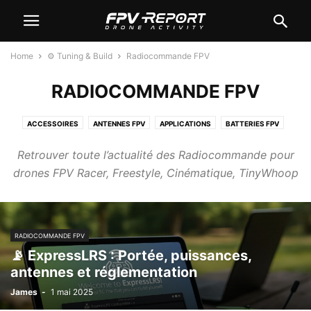
Home
⚙️ Tuning & Build
Radiocommande FPV
RADIOCOMMANDE FPV
ACCESSOIRES
ANTENNES FPV
APPLICATIONS
BATTERIES FPV
CANOPY
CARTE DE VOLS FC
FRAMES FPV
HÉLICES
Retrouver toute l’actualité des Radiocommande pour
PIÈCES DÉTACHÉES
RADIOCOMMANDE FPV
RANGEMENTS
drones FPV Racer, Freestyle, Cinématique, TinyWhoop
RÉCEPTEURS RX FPV
RADIOCOMMANDE FPV
📡 ExpressLRS : Portée, puissances,
antennes et réglementation
James
-
1 mai 2025