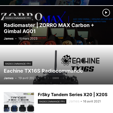
RADIOCOMMANDE FPV
Radiomaster | ZORRO MAX Carbon +
Gimbal AG01
James
-
16 mars 2023
RADIOCOMMANDE FPV
Eachine TX16S Radiocommande
James
-
19 avril 2021
FrSky Tandem Series X20 | X20S
James
-
16 avril 2021
RADIOCOMMANDE FPV