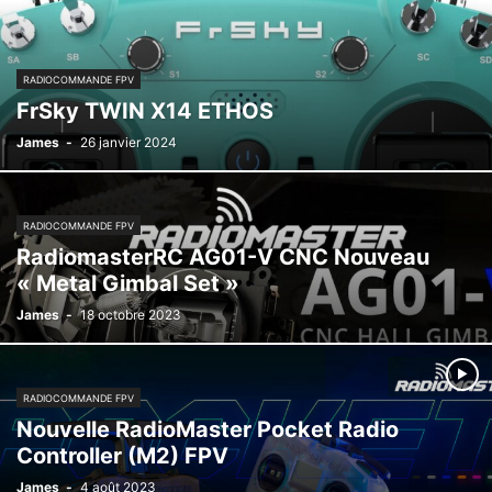
RADIOCOMMANDE FPV
FrSky TWIN X14 ETHOS
James
-
26 janvier 2024
RADIOCOMMANDE FPV
RadiomasterRC AG01-V CNC Nouveau
« Metal Gimbal Set »
James
-
18 octobre 2023
RADIOCOMMANDE FPV
Nouvelle RadioMaster Pocket Radio
Controller (M2) FPV
James
-
4 août 2023