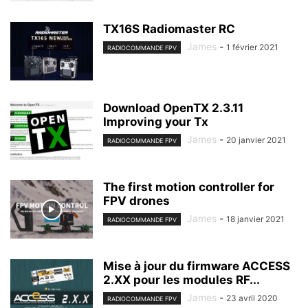
TX16S Radiomaster RC
James
-
1 février 2021
RADIOCOMMANDE FPV
Download OpenTX 2.3.11
Improving your Tx
James
-
20 janvier 2021
RADIOCOMMANDE FPV
The first motion controller for
FPV drones
James
-
18 janvier 2021
RADIOCOMMANDE FPV
Mise à jour du firmware ACCESS
2.XX pour les modules RF...
James
-
23 avril 2020
RADIOCOMMANDE FPV