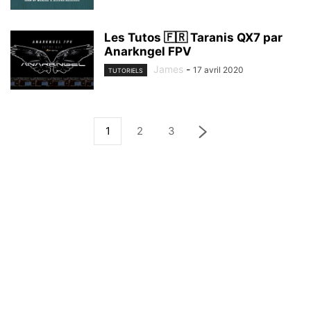
Les Tutos 🇫🇷 Taranis QX7 par
Anarkngel FPV
James
-
17 avril 2020
TUTORIELS
1
2
3