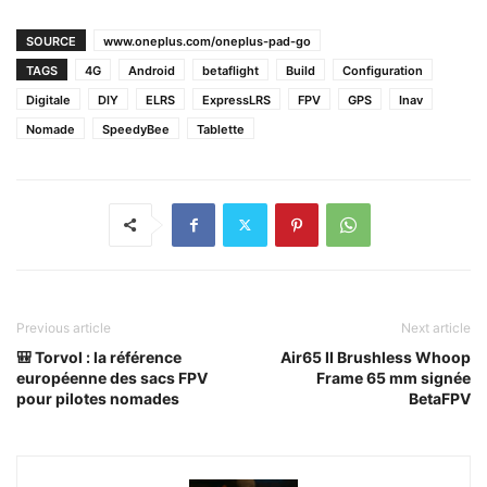
SOURCE
www.oneplus.com/oneplus-pad-go
TAGS
4G
Android
betaflight
Build
Configuration
Digitale
DIY
ELRS
ExpressLRS
FPV
GPS
Inav
Nomade
SpeedyBee
Tablette
Previous article
Next article
🎒 Torvol : la référence
Air65 II Brushless Whoop
européenne des sacs FPV
Frame 65 mm signée
pour pilotes nomades
BetaFPV