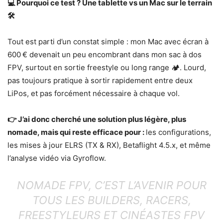
💻 Pourquoi ce test ? Une tablette vs un Mac sur le terrain
🛠️
Tout est parti d’un constat simple : mon Mac avec écran à
600 € devenait un peu encombrant dans mon sac à dos
FPV, surtout en sortie freestyle ou long range 🏕️. Lourd,
pas toujours pratique à sortir rapidement entre deux
LiPos, et pas forcément nécessaire à chaque vol.
👉 J’ai donc cherché une solution plus légère, plus
nomade, mais qui reste efficace pour :
les configurations,
les mises à jour ELRS (TX & RX), Betaflight 4.5.x, et même
l’analyse vidéo via Gyroflow.
NOMADE FPV, C’EST L’AVENIR POUR
TOUS LES BUILDERS, RACERS,
FREESTYLEURS ET CINÉASTES FPV