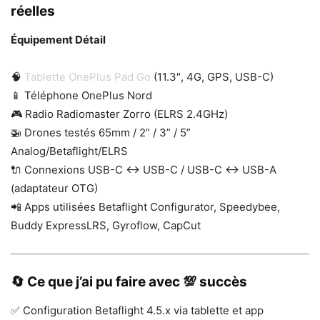
réelles
Équipement Détail
🧠
Tablette OnePlus Pad Go
(11.3″, 4G, GPS, USB-C)
📱 Téléphone OnePlus Nord
🎮 Radio Radiomaster Zorro (ELRS 2.4GHz)
🚁 Drones testés 65mm / 2” / 3” / 5”
Analog/Betaflight/ELRS
🔌 Connexions USB-C ↔ USB-C / USB-C ↔ USB-A
(adaptateur OTG)
📲 Apps utilisées Betaflight Configurator, Speedybee,
Buddy ExpressLRS, Gyroflow, CapCut
🔄 Ce que j’ai pu faire avec 💯 succès
✅ Configuration Betaflight 4.5.x via tablette et app