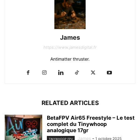
James
https://www.jamesdigital.fr
Antimatter thruster.
RELATED ARTICLES
BetaFPV Air65 Freestyle – Le test
complet du Tinywhoop
analogique 17gr
James
-
1 octobre 2025
TINYWHOOP FPV