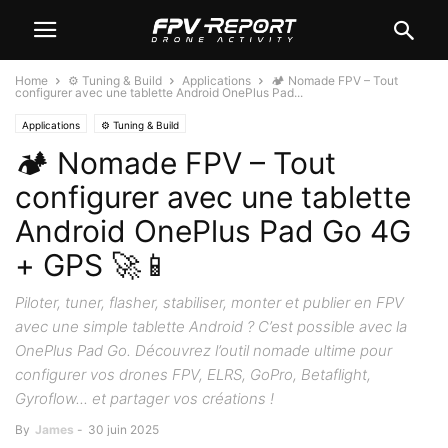
Home
⚙️ Tuning & Build
Applications
🏕️ Nomade FPV – Tout
configurer avec une tablette Android OnePlus Pad...
Applications
⚙️ Tuning & Build
🏕️ Nomade FPV – Tout
configurer avec une tablette
Android OnePlus Pad Go 4G
+ GPS 🚀📱
Piloter, tuner, flasher, stabiliser, monter et publier en FPV
avec une simple tablette Android ? C’est possible avec la
OnePlus Pad Go. Découvrez l’outil nomade ultime pour
configurer vos drones FPV, ELRS, GoPro, Betaflight,
Gyroflow... et partager vos créations !
By
James
-
30 juin 2025