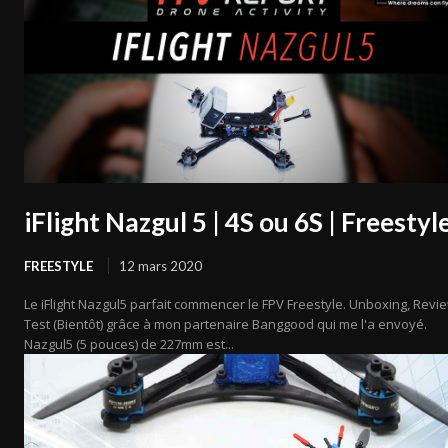
iFlight Nazgul 5 | 4S ou 6S | Freestyl
FREESTYLE
12 mars 2020
Le iFlight Nazgul5 parfait commencer le FPV Freestyle. Unboxing, Revie
Test (Bientôt) grâce à mon partenaire Banggood qui me l'a envoyé.
Nazgul5 (5 pouces) de 227mm est...