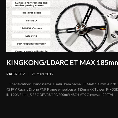
KINGKONG/LDARC ET MAX 185m
RACER FPV
21 mars 2019
Specification: Brand name: LDARC Item name: ET MAX 185mm 4 Inch 
4S FPV Racing Drone PNP Frame wheelbase: 185mm KK Tower: F4+OSD
IN 1 20A Blheli_S ESC OFF/25/100/200mW 48CH VTX Camera: 1200TVL...