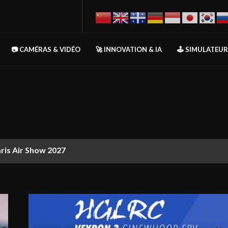
📷 CAMÉRAS & VIDÉO
🚀 INNOVATION & IA
🕹️ SIMULATEU
aris Air Show 2027