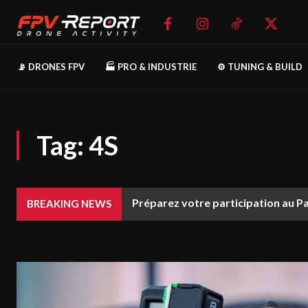
📡 DRONES FPV
🏭 PRO & INDUSTRIE
⚙️ TUNING & BUILD
Tag:
4S
Préparez votre participation au P
BREAKING NEWS