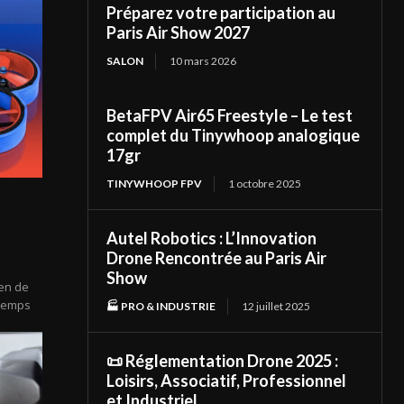
Préparez votre participation au
Paris Air Show 2027
SALON
10 mars 2026
BetaFPV Air65 Freestyle – Le test
complet du Tinywhoop analogique
17gr
TINYWHOOP FPV
1 octobre 2025
Autel Robotics : L’Innovation
Drone Rencontrée au Paris Air
Show
yen de
 temps
🏭 PRO & INDUSTRIE
12 juillet 2025
📜 Réglementation Drone 2025 :
Loisirs, Associatif, Professionnel
et Industriel