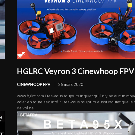
HGLRC Veyron 3 Cinewhoop FPV
CINEWHOOP FPV
26 mars 2020
www.hglrc.com Êtes-vous toujours inquiet qu'il n'y ait aucun mo
voler en toute sécurité ? Êtes-vous toujours aussi inquiet que le
de vol ne...