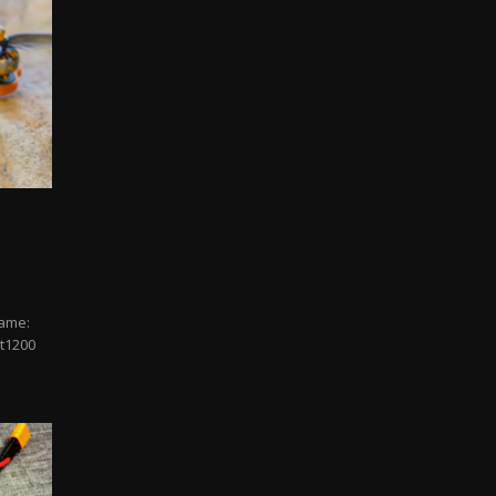
rame:
t1200