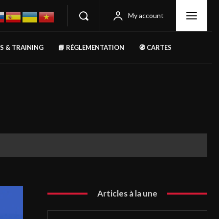
My account
RS & TRAINING
📘 RÉGLEMENTATION
🧭 CARTES
Articles à la une