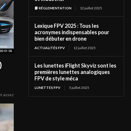
📘 RÉGLEMENTATION
12 juillet 2025
Lexique FPV 2025 : Tous les
acronymes indispensables pour
bien débuter en drone
ACTUALITÉS FPV
12 juillet 2025
00:01:06
)
Les lunettes iFlight Skyviz sont les
premières lunettes analogiques
FPV de style méca
LUNETTES FPV
5 juillet 2025
e
et assez