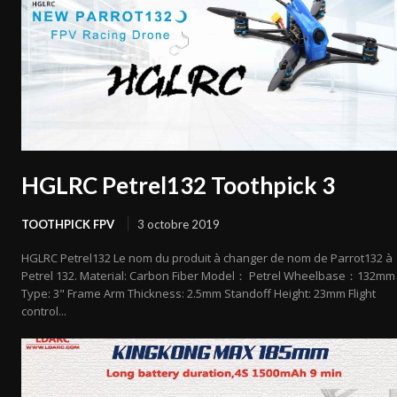
HGLRC Petrel132 Toothpick 3
TOOTHPICK FPV
3 octobre 2019
HGLRC Petrel132 Le nom du produit à changer de nom de Parrot132 à
Petrel 132. Material: Carbon Fiber Model： Petrel Wheelbase：132mm
Type: 3" Frame Arm Thickness: 2.5mm Standoff Height: 23mm Flight
control...