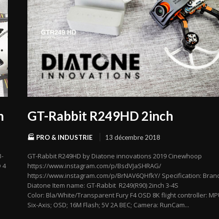
m
GT-Rabbit R249HD 2inch
🏭 PRO & INDUSTRIE
13 décembre 2018
3-
GT-Rabbit R249HD by Diatone innovations 2019 Cinewhoop
 4
https://www.instagram.com/p/BsdVJaSHRAG/
https://www.instagram.com/p/BrNAV6QHfkY/ Specification: Bran
Diatone Item name: GT-Rabbit R249(R90) 2inch 3-4S
Color: Bla/White/Transparent Fury F4 OSD 8K flight controller: M
Six-Axis; OSD; 16M Flash; 5V 2A BEC; Camera: RunCam...