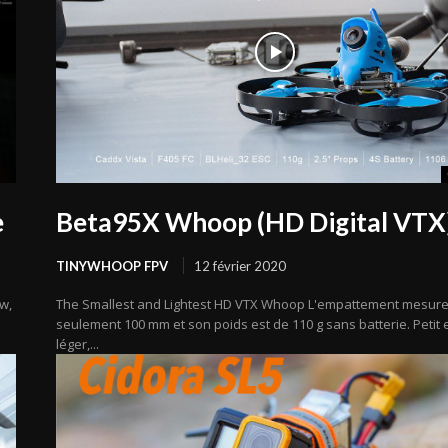
e
Beta95X Whoop (HD Digital VTX
TINYWHOOP FPV
12 février 2020
w,
The Smallest and Lightest HD VTX Whoop L'empattement mesur
seulement 100 mm et son poids est de 110 g sans batterie. Petit 
léger,...