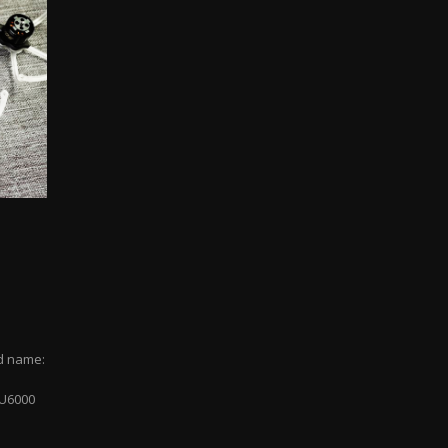
d name:
PU6000