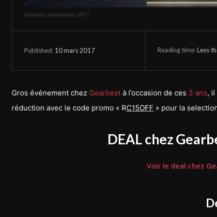
Gearbest anniversary 2017
Reading time:
Less t
10 mars 2017
Published:
Gros événement chez
Gearbest
à l’occasion de ces
3 ans
, 
réduction avec le code promo « R
C15OFF
» pour la selectio
DEAL chez Gearbe
Voir le deal chez G
De