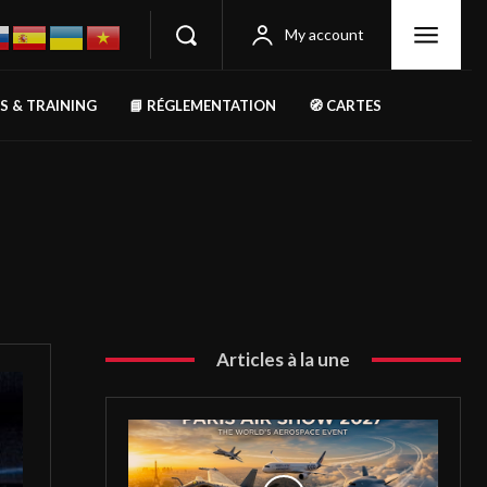
My account
RS & TRAINING
📘 RÉGLEMENTATION
🧭 CARTES
Articles à la une