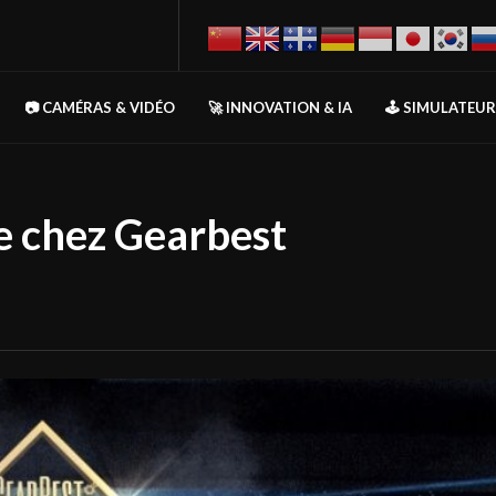
📷 CAMÉRAS & VIDÉO
🚀 INNOVATION & IA
🕹️ SIMULATEU
e chez Gearbest