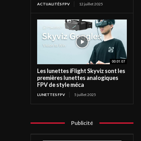
ACTUALITÉS FPV
12 juillet 2025
00:01:07
Les lunettes iFlight Skyviz sont les
premières lunettes analogiques
FPV de style méca
LUNETTES FPV
5 juillet 2025
Publicité