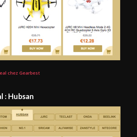
deal chez Gearbest
l : Hubsan