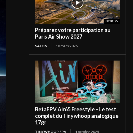
00:01:25
Préparez votre participation au
Paris Air Show 2027
SALON
10 mars 2026
BetaFPV Air65 Freestyle – Le test
complet du Tinywhoop analogique
17gr
TINYWHOOP FPV
1 octobre 2025