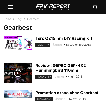
Home
Tags
Gearbest
Gearbest
Tero Q215mm DIY Racing Kit
James
-
18 septembre 2018
RACER FPV
Review : GEPRC GEP-HX2
Hummingbird 110mm
James
-
4 juin 2018
REVIEWS FPV
Promotion drone chez Gearbest
James
-
14 avril 2018
PROMOTIONS