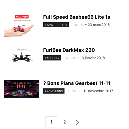
Full Speed Beebee66 Lite 1s
James
-
23 mars 2018
TINYWHOOP FPV
FuriBee DarkMax 220
James
-
10 janvier 2018
RACER FPV
? Bons Plans Gearbest 11-11
James
-
12 novembre 2017
PROMOTIONS
1
2