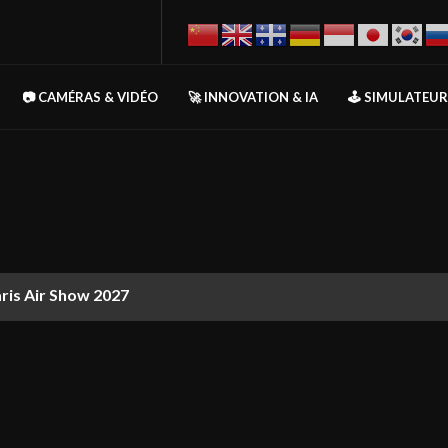
📷 CAMÉRAS & VIDÉO
🚀 INNOVATION & IA
🕹️ SIMULATEU
aris Air Show 2027