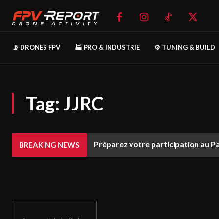
📡 DRONES FPV
🏭 PRO & INDUSTRIE
⚙️ TUNING & BUILD
Tag:
JJRC
Préparez votre participation au P
BREAKING NEWS