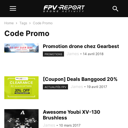
Home
Tags
Code Promo
Code Promo
Promotion drone chez Gearbest
James
-
14 avril 2018
PROMOTIONS
[Coupon] Deals Banggood 20%
James
-
19 avril 2017
ACTUALITÉS FPV
Awesome Youbi XV-130
Brushless
James
-
10 mars 2017