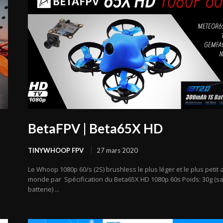
BetaFPV | Beta65X HD
TINYWHOOP FPV
27 mars 2020
Le Whoop 1080p 60/s (2S) brushless le plus léger et le plus petit 
monde par Spécification du Beta65X HD 1080p 60s Poids: 30g (s
batterie) ...