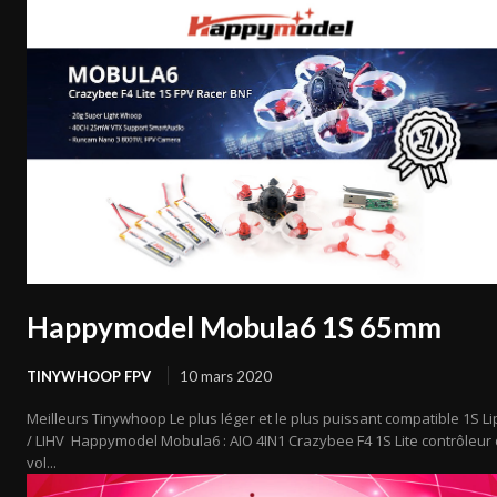
Happymodel Mobula6 1S 65mm
TINYWHOOP FPV
10 mars 2020
Meilleurs Tinywhoop Le plus léger et le plus puissant compatible 1S Li
/ LIHV Happymodel Mobula6 : AIO 4IN1 Crazybee F4 1S Lite contrôleur
vol...