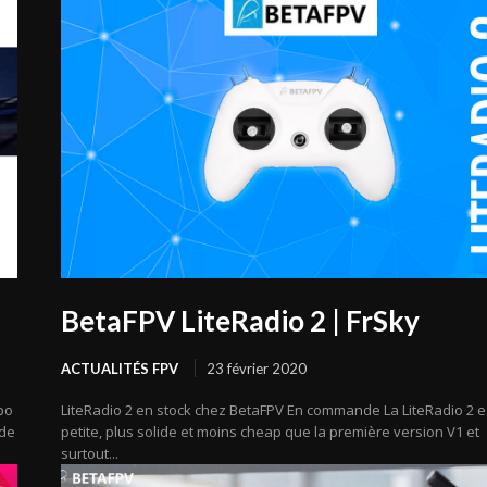
BetaFPV LiteRadio 2 | FrSky
ACTUALITÉS FPV
23 février 2020
po
LiteRadio 2 en stock chez BetaFPV En commande La LiteRadio 2 e
 de
petite, plus solide et moins cheap que la première version V1 et
surtout...