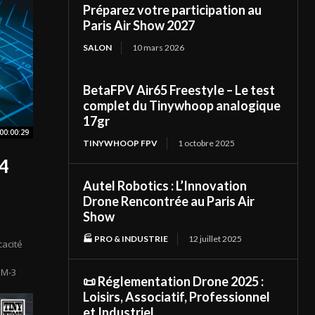
Préparez votre participation au
Paris Air Show 2027
SALON
10 mars 2026
BetaFPV Air65 Freestyle – Le test
complet du Tinywhoop analogique
17gr
00:00:29
TINYWHOOP FPV
1 octobre 2025
4
Autel Robotics : L’Innovation
Drone Rencontrée au Paris Air
Show
🏭 PRO & INDUSTRIE
12 juillet 2025
cacité
MM-3
📜 Réglementation Drone 2025 :
Loisirs, Associatif, Professionnel
et Industriel