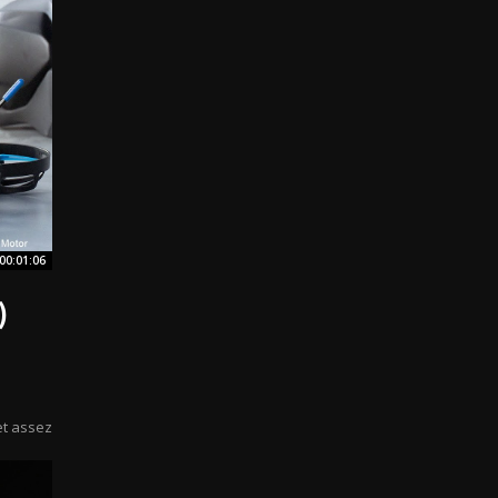
00:01:06
)
e
et assez