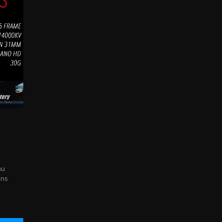
au
ans