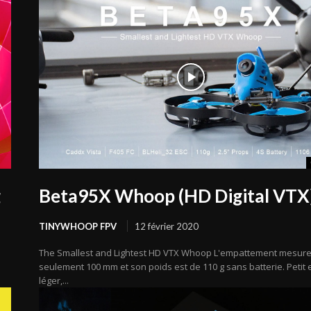
g
Beta95X Whoop (HD Digital VTX
TINYWHOOP FPV
12 février 2020
The Smallest and Lightest HD VTX Whoop L'empattement mesur
seulement 100 mm et son poids est de 110 g sans batterie. Petit 
léger,...