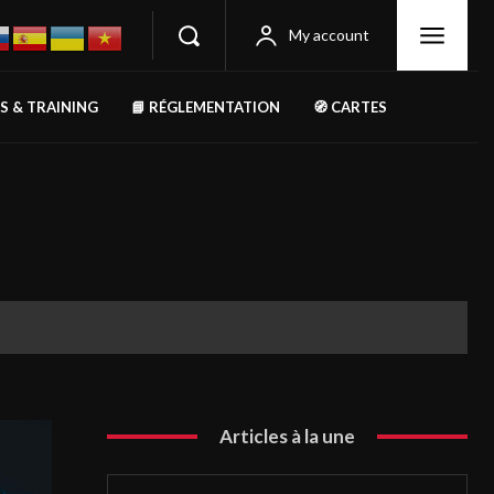
My account
RS & TRAINING
📘 RÉGLEMENTATION
🧭 CARTES
Articles à la une