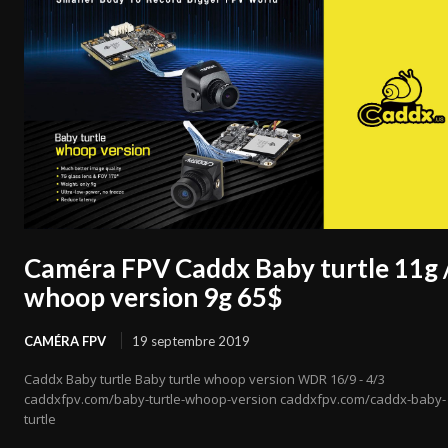
Caméra FPV Caddx Baby turtle 11g 
whoop version 9g 65$
CAMÉRA FPV
19 septembre 2019
Caddx Baby turtle Baby turtle whoop version WDR 16/9 - 4/3
caddxfpv.com/baby-turtle-whoop-version caddxfpv.com/caddx-baby-
turtle