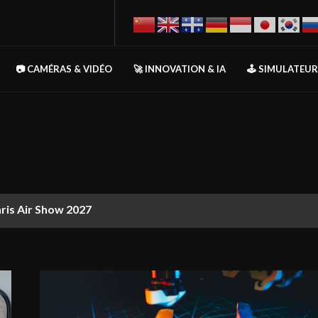
📷 CAMÉRAS & VIDÉO
🚀 INNOVATION & IA
🕹️ SIMULATEU
aris Air Show 2027