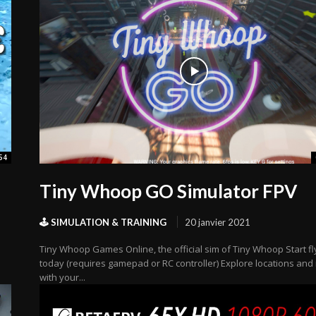
54
Tiny Whoop GO Simulator FPV
🕹️ SIMULATION & TRAINING
20 janvier 2021
Tiny Whoop Games Online, the official sim of Tiny Whoop Start fl
today (requires gamepad or RC controller) Explore locations and
with your...