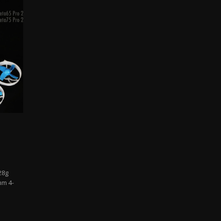
28g
mm 4-