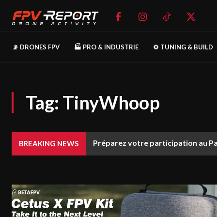
📡 DRONES FPV
🏭 PRO & INDUSTRIE
⚙️ TUNING & BUILD
Tag:
TinyWhoop
Préparez votre participation au P
BREAKING NEWS