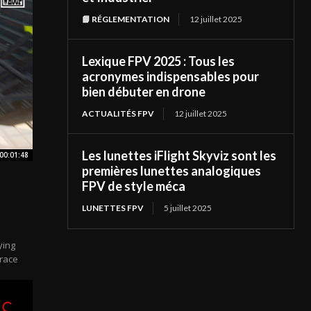
📘 RÉGLEMENTATION
12 juillet 2025
Lexique FPV 2025 : Tous les
acronymes indispensables pour
bien débuter en drone
ACTUALITÉS FPV
12 juillet 2025
Les lunettes iFlight Skyviz sont les
00:01:48
premières lunettes analogiques
FPV de style méca
LUNETTES FPV
5 juillet 2025
ying
 race