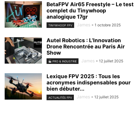
BetaFPV Air65 Freestyle – Le test
complet du Tinywhoop
analogique 17gr
James
-
1 octobre 2025
TINYWHOOP FPV
Autel Robotics : L’Innovation
Drone Rencontrée au Paris Air
Show
James
-
12 juillet 2025
🏭 PRO & INDUSTRIE
Lexique FPV 2025 : Tous les
acronymes indispensables pour
bien débuter...
James
-
12 juillet 2025
ACTUALITÉS FPV