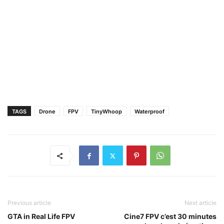
TAGS
Drone
FPV
TinyWhoop
Waterproof
Previous article
Next article
GTA in Real Life FPV
Cine7 FPV c’est 30 minutes