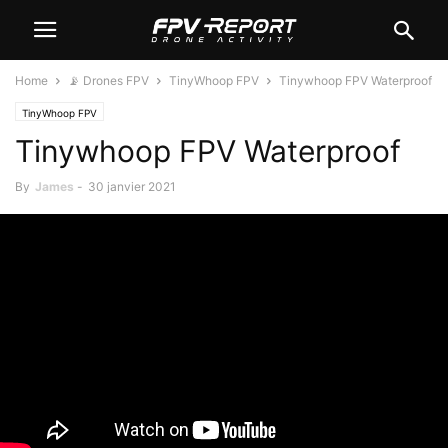
Home
📡 Drones FPV
TinyWhoop FPV
Tinywhoop FPV Waterproof
TinyWhoop FPV
Tinywhoop FPV Waterproof
By
James
-
30 janvier 2021