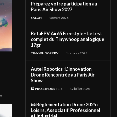
Préparez votre participation au
Paris Air Show 2027
SALON
10 mars 2026
BetaFPV Air65 Freestyle – Le test
complet du Tinywhoop analogique
17gr
TINYWHOOP FPV
1 octobre 2025
Autel Robotics : L’Innovation
Drone Rencontrée au Paris Air
Show
🏭 PRO & INDUSTRIE
12 juillet 2025
st
📜 Réglementation Drone 2025 :
Loisirs, Associatif, Professionnel
et Industriel