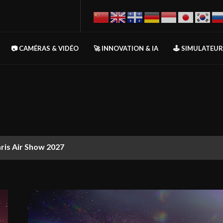
📷 CAMÉRAS & VIDÉO
🚀 INNOVATION & IA
🕹️ SIMULATEU
aris Air Show 2027