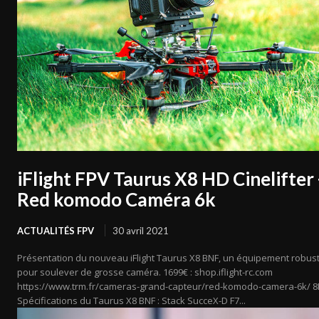
iFlight FPV Taurus X8 HD Cinelifter
Red komodo Caméra 6k
ACTUALITÉS FPV
30 avril 2021
Présentation du nouveau iFlight Taurus X8 BNF, un équipement robus
pour soulever de grosse caméra. 1699€ : shop.iflight-rc.com
https://www.trm.fr/cameras-grand-capteur/red-komodo-camera-6k/ 8
Spécifications du Taurus X8 BNF : Stack SucceX-D F7...