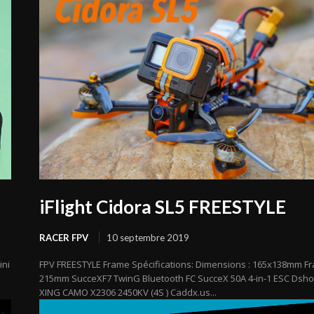
iFlight Cidora SL5 FREESTYLE
RACER FPV
10 septembre 2019
ini
FPV FREESTYLE Frame Spécifications: Dimensions : 165x138mm F
215mm SucceXF7 TwinG Bluetooth FC SucceX 50A 4-in-1 ESC Dsho
XING CAMO X2306 2450KV (4S ) Caddx.us...