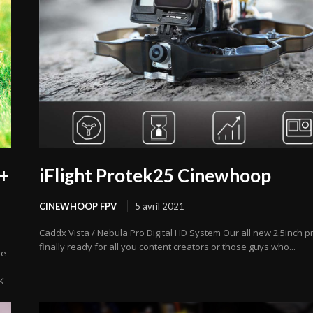
 +
iFlight Protek25 Cinewhoop
CINEWHOOP FPV
5 avril 2021
Caddx Vista / Nebula Pro Digital HD System Our all new 2.5inch pr
finally ready for all you content creators or those guys who...
te
K