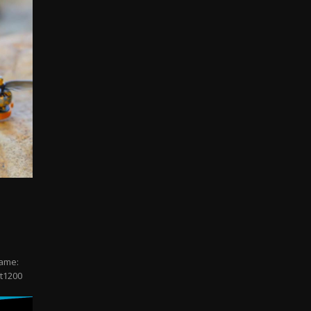
rame:
t1200