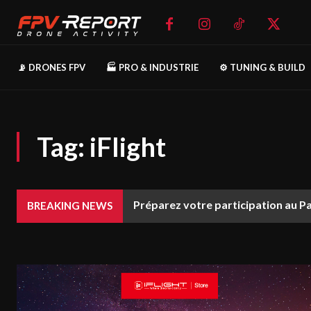
📡 DRONES FPV
🏭 PRO & INDUSTRIE
⚙️ TUNING & BUILD
Tag:
iFlight
Préparez votre participation au P
BREAKING NEWS