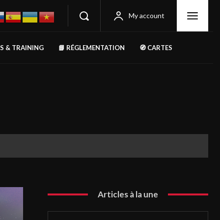
My account
RS & TRAINING
📘 RÉGLEMENTATION
🧭 CARTES
Articles à la une