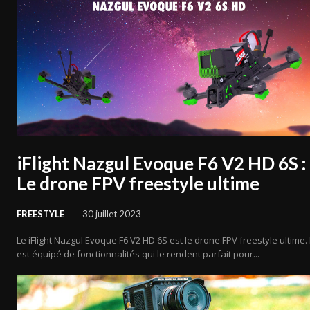
iFlight Nazgul Evoque F6 V2 HD 6S :
Le drone FPV freestyle ultime
FREESTYLE
30 juillet 2023
Le iFlight Nazgul Evoque F6 V2 HD 6S est le drone FPV freestyle ultime. I
est équipé de fonctionnalités qui le rendent parfait pour...