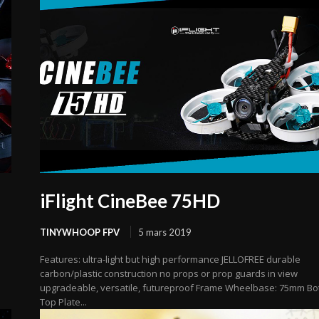
iFlight CineBee 75HD
TINYWHOOP FPV
5 mars 2019
Features: ultra-light but high performance JELLOFREE durable
carbon/plastic construction no props or prop guards in view
upgradeable, versatile, futureproof Frame Wheelbase: 75mm Bo
Top Plate...