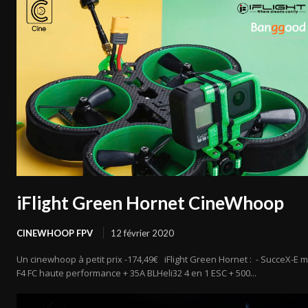
iFlight Green Hornet CineWhoop
CINEWHOOP FPV
12 février 2020
Un cinewhoop à petit prix -174,49€ iFlight Green Hornet : - SucceX-E m
F4 FC haute performance + 35A BLHeli32 4 en 1 ESC + 500...