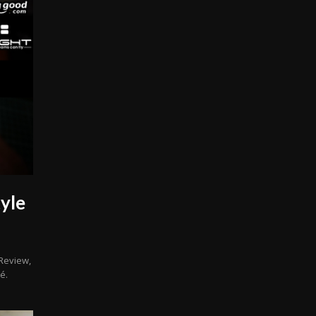
tyle
 Review,
é.