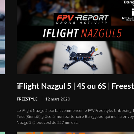
iFlight Nazgul 5 | 4S ou 6S | Frees
FREESTYLE
12 mars 2020
Le iFlight Nazgul5 parfait commencer le FPV Freestyle. Unboxing,
Test (Bientôt) grâce à mon partenaire Banggood qui me l'a envoy
Nazgul5 (5 pouces) de 227mm est...