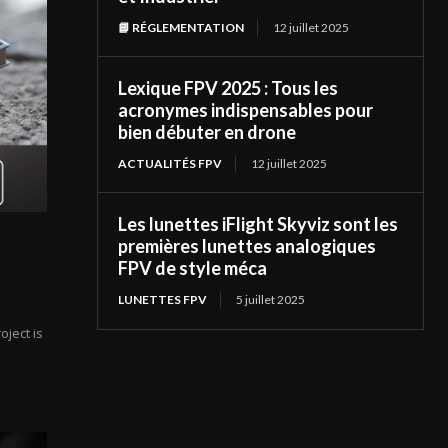
📘 RÉGLEMENTATION
12 juillet 2025
Lexique FPV 2025 : Tous les
acronymes indispensables pour
bien débuter en drone
ACTUALITÉS FPV
12 juillet 2025
Les lunettes iFlight Skyviz sont les
premières lunettes analogiques
FPV de style méca
LUNETTES FPV
5 juillet 2025
oject is