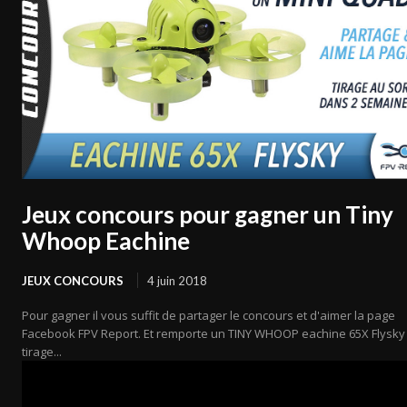
Jeux concours pour gagner un Tiny
Whoop Eachine
JEUX CONCOURS
4 juin 2018
Pour gagner il vous suffit de partager le concours et d'aimer la page
Facebook FPV Report. Et remporte un TINY WHOOP eachine 65X Flysky
tirage...