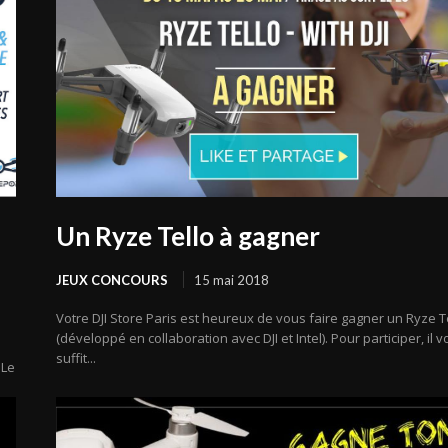
Un Ryze Tello à gagner
JEUX CONCOURS
15 mai 2018
Votre DJI Store Paris est heureux de vous faire gagner un Ryze T
(développé en collaboration avec DJI et Intel). Pour participer, il 
suffit...
 Le