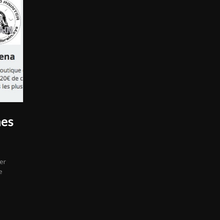
nes
er
e