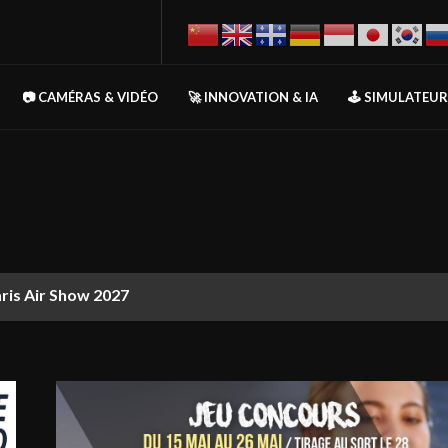
📷 CAMÉRAS & VIDÉO
🚀 INNOVATION & IA
🕹️ SIMULATEU
aris Air Show 2027