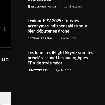
📘 RÉGLEMENTATION
12 juillet 2025
Lexique FPV 2025 : Tous les
acronymes indispensables pour
bien débuter en drone
ACTUALITÉS FPV
12 juillet 2025
Les lunettes iFlight Skyviz sont les
premières lunettes analogiques
 un
FPV de style méca
LUNETTES FPV
5 juillet 2025