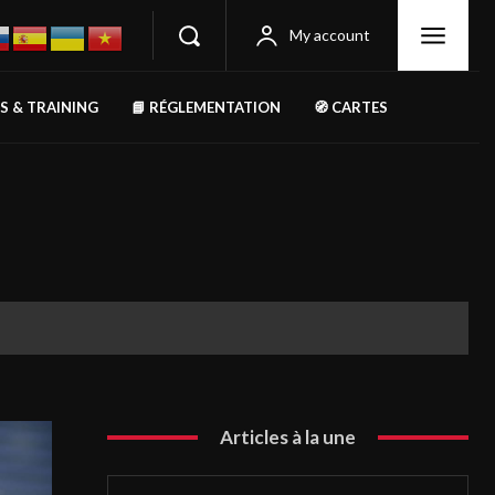
My account
RS & TRAINING
📘 RÉGLEMENTATION
🧭 CARTES
Articles à la une