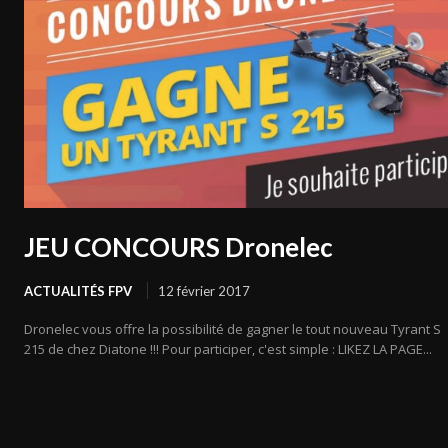
JEU CONCOURS Dronelec
ACTUALITÉS FPV
12 février 2017
Dronelec vous offre la possibilité de gagner le tout nouveau Tyrant S
215 de chez Diatone !!! Pour participer, c'est simple : LIKEZ LA PAGE...