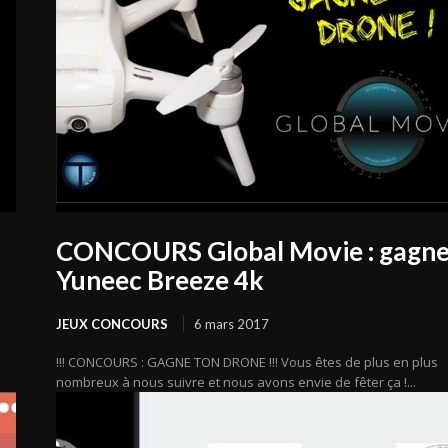
CONCOURS Global Movie : gagne
Yuneec Breeze 4k
JEUX CONCOURS
6 mars 2017
!!! CONCOURS : GAGNE TON DRONE !!! Vous êtes de plus en plus
nombreux à nous suivre et nous avons envie de fêter ça !...