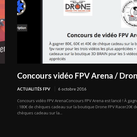
Concours vidéo FPV Arena / Dro
ACTUALITÉS FPV
6 octobre 2016
Concours vidéo FPV ArenaConcours FPV Arena est lancé ! À gagn
: 180€ de chèques cadeau sur la boutique Drone FPV Racer20€ d
chèques cadeau sur la...