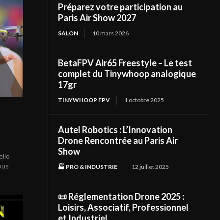
Préparez votre participation au
Paris Air Show 2027
SALON
10 mars 2026
BetaFPV Air65 Freestyle – Le test
complet du Tinywhoop analogique
17gr
TINYWHOOP FPV
1 octobre 2025
Autel Robotics : L’Innovation
Drone Rencontrée au Paris Air
Show
ello
vous
🏭 PRO & INDUSTRIE
12 juillet 2025
📜 Réglementation Drone 2025 :
Loisirs, Associatif, Professionnel
et Industriel