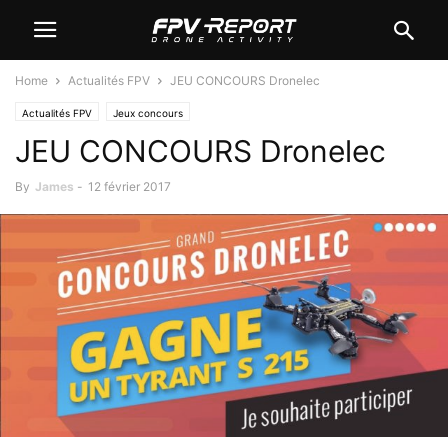
Home
Actualités FPV
JEU CONCOURS Dronelec
Actualités FPV
Jeux concours
JEU CONCOURS Dronelec
By
James
-
12 février 2017