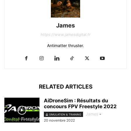
James
https://www.jamesdigital.fr
Antimatter thruster.
RELATED ARTICLES
AiDroneSim : Résultats du
concours FPV Freestyle 2022
James
-
🕹️ SIMULATION & TRAINING
20 novembre 2022