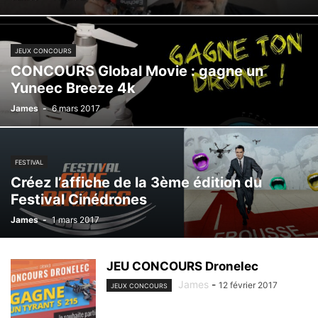
JEUX CONCOURS
CONCOURS Global Movie : gagne un
Yuneec Breeze 4k
James
-
6 mars 2017
FESTIVAL
Créez l’affiche de la 3ème édition du
Festival Cinédrones
James
-
1 mars 2017
JEU CONCOURS Dronelec
James
-
12 février 2017
JEUX CONCOURS