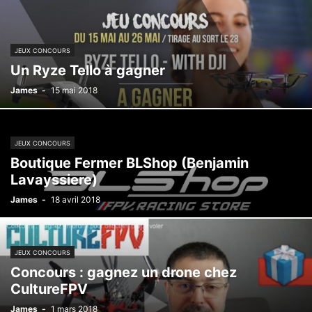
JEUX CONCOURS
Un Ryze Tello à gagner
James
-
15 mai 2018
JEUX CONCOURS
Boutique Fermer BLShop (Benjamin
Lavayssiere)
James
-
18 avril 2018
JEUX CONCOURS
Concours : gagnez un drone chez
CultureFPV
James
-
1 mars 2018