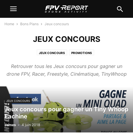
Home
Bons Plans
Jeux concours
JEUX CONCOURS
JEUX CONCOURS
PROMOTIONS
Retrouver tous les Jeux concours pour gagner un
drone FPV, Racer, Freestyle, Cinématique, TinyWhoop
JEUX CONCOURS
Jeux concours pour gagner un Tiny Whoop
Eachine
James
-
4 juin 2018