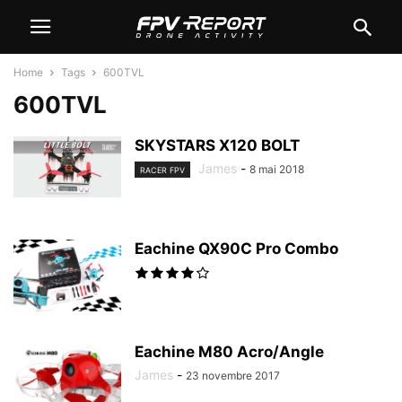
Home
Tags
600TVL
600TVL
SKYSTARS X120 BOLT
James
-
8 mai 2018
RACER FPV
Eachine QX90C Pro Combo
Eachine M80 Acro/Angle
James
-
23 novembre 2017