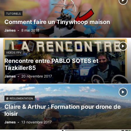
TUTORIELS
Comment faire un Tinywhoop maison
James
-
8 mai 2018
VIDÉOS FPV
Rencontre entre PABLO SOTES et
Tazkiller85
James
-
20 novembre 2017
📘 RÉGLEMENTATION
Claire & Arthur : Formation pour drone de
loisir
James
-
13 novembre 2017