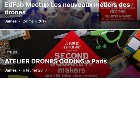
EdFab Meetup Les nouveaux métiers des
drones
James
-
24 mars 2017
ATELIER
ATELIER DRONES CODING à Paris
James
-
6 février 2017