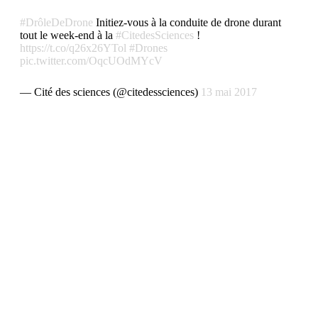
#DrôleDeDrone
Initiez-vous à la conduite de drone durant
tout le week-end à la
#CitedesSciences
!
https://t.co/q26x26YTol
#Drones
pic.twitter.com/OqcUOdMYcV
— Cité des sciences (@citedessciences)
13 mai 2017