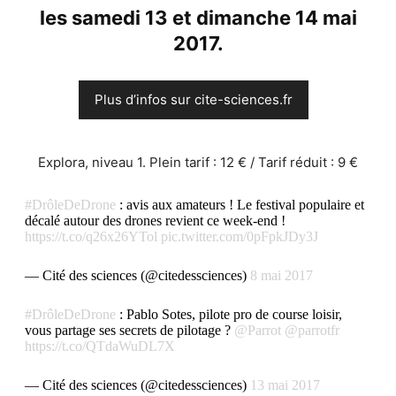
les
samedi 13 et dimanche 14 mai
2017.
Plus d’infos sur cite-sciences.fr
Explora, niveau 1. Plein tarif : 12 € / Tarif réduit : 9 €
#DrôleDeDrone
: avis aux amateurs ! Le festival populaire et
décalé autour des drones revient ce week-end !
https://t.co/q26x26YTol
pic.twitter.com/0pFpkJDy3J
— Cité des sciences (@citedessciences)
8 mai 2017
#DrôleDeDrone
: Pablo Sotes, pilote pro de course loisir,
vous partage ses secrets de pilotage ?
@Parrot
@parrotfr
https://t.co/QTdaWuDL7X
— Cité des sciences (@citedessciences)
13 mai 2017