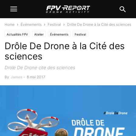
Home
Événements
Festival
Drôle De Drone à la Cité des sciences
Actualités FPV
Atelier
Événements
Festival
Drôle De Drone à la Cité des
sciences
Drole De Drone cite des sciences
By
James
-
8 mai 2017