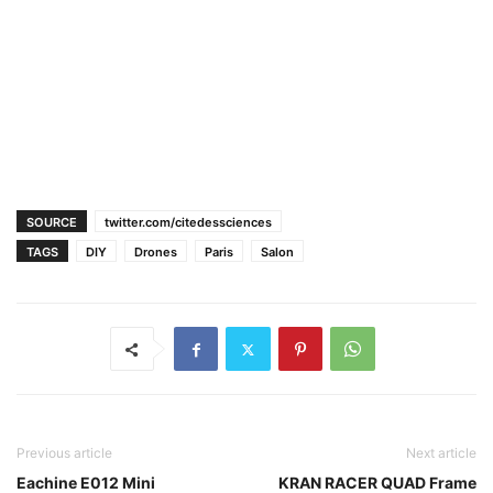
SOURCE
twitter.com/citedessciences
TAGS
DIY
Drones
Paris
Salon
Previous article
Next article
Eachine E012 Mini
KRAN RACER QUAD Frame