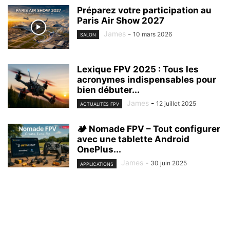
Préparez votre participation au
Paris Air Show 2027
James
-
10 mars 2026
SALON
Lexique FPV 2025 : Tous les
acronymes indispensables pour
bien débuter...
James
-
12 juillet 2025
ACTUALITÉS FPV
🏕️ Nomade FPV – Tout configurer
avec une tablette Android
OnePlus...
James
-
30 juin 2025
APPLICATIONS