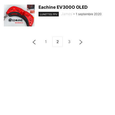
Eachine EV300O OLED
James
-
1 septembre 2020
LUNETTES FPV
1
2
3