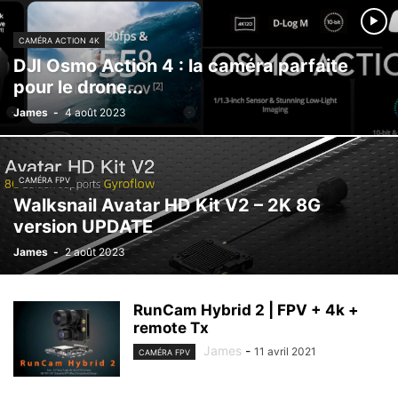
CAMÉRA ACTION 4K
DJI Osmo Action 4 : la caméra parfaite
pour le drone...
James
-
4 août 2023
CAMÉRA FPV
Walksnail Avatar HD Kit V2 – 2K 8G
version UPDATE
James
-
2 août 2023
RunCam Hybrid 2 | FPV + 4k +
remote Tx
James
-
11 avril 2021
CAMÉRA FPV