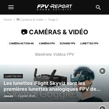
Home
📷 Caméras & Vidéo
Page 2
📷 CAMÉRAS & VIDÉO
CAMÉRA ACTION 4K
CAMÉRA FPV
ECRANS FPV
LUNETTES FPV
Matériels Vidéos FPV
LUNETTES FPV
Les lunettes iFlight Skyviz sont les
premières lunettes analogiques FPV de...
James
-
5 juillet 2025