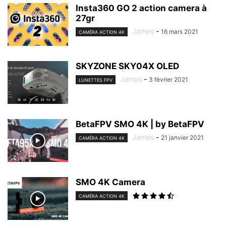
Insta360 GO 2 action camera à
27gr
James
-
16 mars 2021
CAMÉRA ACTION 4K
SKYZONE SKY04X OLED
James
-
3 février 2021
LUNETTES FPV
BetaFPV SMO 4K | by BetaFPV
James
-
21 janvier 2021
CAMÉRA ACTION 4K
SMO 4K Camera
CAMÉRA ACTION 4K