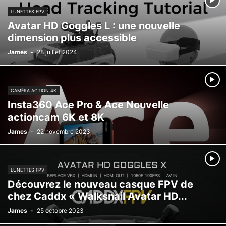
LUNETTES FPV
Avatar HD Goggles L : une nouvelle
dimension plus accessible
James
-
28 juillet 2024
CAMÉRA ACTION 4K
Insta360 Ace Pro & Ace Nouvelle
actioncam 6K et 8K
James
-
22 novembre 2023
LUNETTES FPV
Découvrez le nouveau casque FPV de
chez Caddx « Walksnail Avatar HD...
James
-
25 octobre 2023