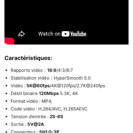
Caractéristiques:
Rapports vidéo：
16:9
/4:3/8:7
Stabilisation vidéo：HyperSmooth 5.0
Vidéo :
5K@60fps
/4K@120fps/2.7K@240fps
Débit binaire
120Mbps
5.3K, 4K
Format vidéo : MP4,
Code vidéo : H.264/AVC, H.265AEVC
Tension d’entrée :
2S-6S
Sortie :
5V@2A
Connecteur :
SH1.0-3P