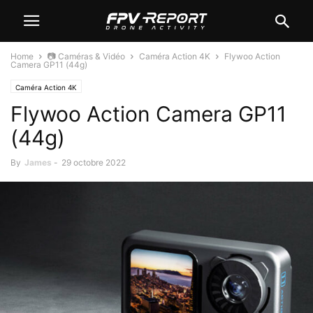
Home
📷 Caméras & Vidéo
Caméra Action 4K
Flywoo Action
Camera GP11 (44g)
Caméra Action 4K
Flywoo Action Camera GP11
(44g)
By
James
-
29 octobre 2022