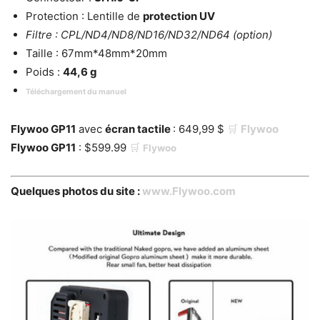
Protection : Lentille de
protection UV
Filtre : CPL/ND4/ND8/ND16/ND32/ND64 (option)
Taille : 67mm*48mm*20mm
Poids :
44,6 g
Téléchargement du manuel
Flywoo GP11
avec
écran tactile
: 649,99 $
🛒
Flywoo
Flywoo GP11
:
$599.99
🛒
Flywoo
Quelques photos du site :
www.Flywoo.com