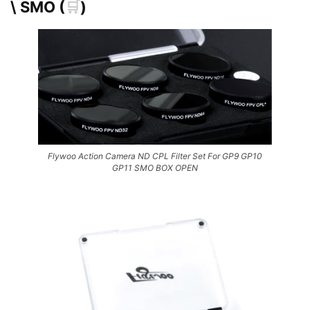
\ SMO (
🛒
)
Flywoo Action Camera ND CPL Filter Set For GP9 GP10
GP11 SMO BOX OPEN