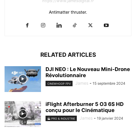
https://www.jamesdigital.fr
Antimatter thruster.
RELATED ARTICLES
DJI NEO : Le Nouveau Mini-Drone
Révolutionnaire
James
-
15 septembre 2024
CINEWHOOP FPV
iFlight Afterburner 5 O3 6S HD
conçu pour le Cinématique
James
-
19 janvier 2024
🏭 PRO & INDUSTRIE