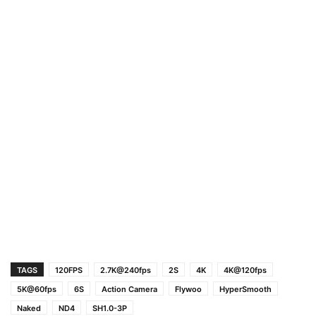
TAGS
120FPS
2.7K@240fps
2S
4K
4K@120fps
5K@60fps
6S
Action Camera
Flywoo
HyperSmooth
Naked
ND4
SH1.0-3P