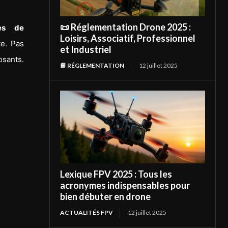
📜 Réglementation Drone 2025 :
ues de
Loisirs, Associatif, Professionnel
te. Pas
et Industriel
osants.
📘 RÉGLEMENTATION
12 juillet 2025
Lexique FPV 2025 : Tous les
acronymes indispensables pour
bien débuter en drone
ACTUALITÉS FPV
12 juillet 2025