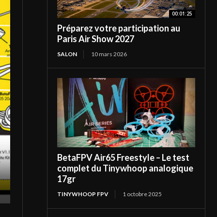
00:01:25
Préparez votre participation au
Paris Air Show 2027
SALON
10 mars 2026
BetaFPV Air65 Freestyle – Le test
complet du Tinywhoop analogique
17gr
TINYWHOOP FPV
1 octobre 2025