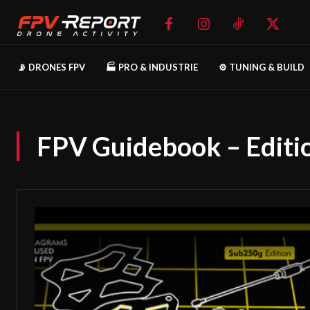
📡 DRONES FPV
🏭 PRO & INDUSTRIE
⚙️ TUNING & BUILD
FPV Guidebook – Editi