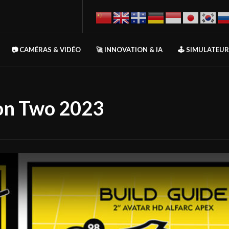
📷 CAMÉRAS & VIDÉO
🚀 INNOVATION & IA
🕹️ SIMULATEU
on Two 2023