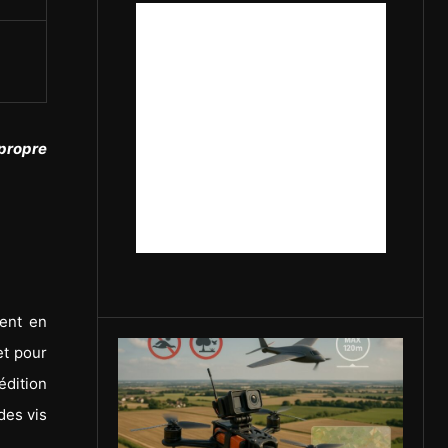
 propre
ent en
et pour
dition
des vis