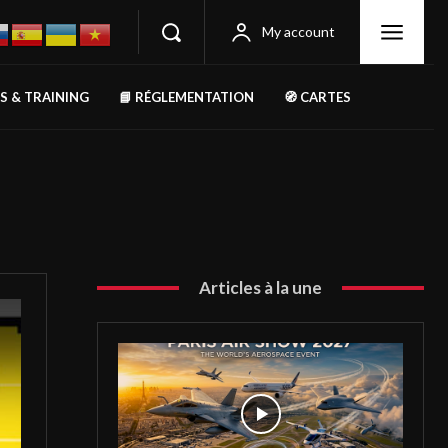
My account
RS & TRAINING
📘 RÉGLEMENTATION
🧭 CARTES
Articles à la une