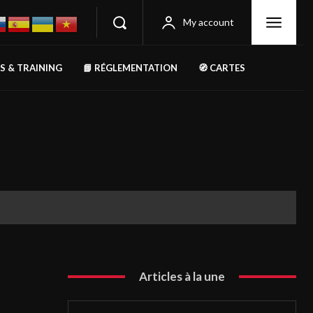
My account
RS & TRAINING
📘 RÉGLEMENTATION
🧭 CARTES
Articles à la une