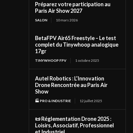
Préparez votre participation au
Paris Air Show 2027
SALON
10 mars 2026
BetaFPV Air65 Freestyle – Le test
complet du Tinywhoop analogique
17gr
TINYWHOOP FPV
1 octobre 2025
Autel Robotics : L’Innovation
Drone Rencontrée au Paris Air
Show
🏭 PRO & INDUSTRIE
12 juillet 2025
📜 Réglementation Drone 2025 :
Loisirs, Associatif, Professionnel
et Industriel