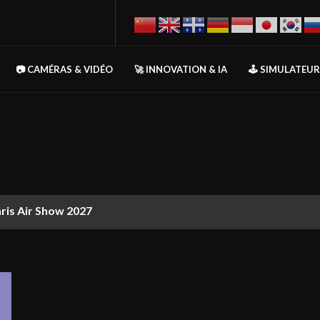
📷 CAMÉRAS & VIDÉO
🚀 INNOVATION & IA
🕹️ SIMULATEU
aris Air Show 2027