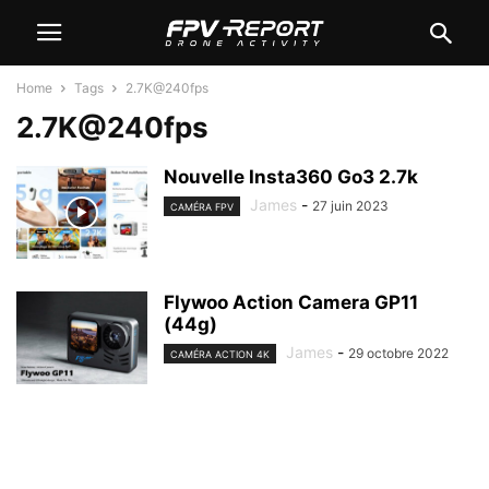
Home
Tags
2.7K@240fps
2.7K@240fps
Nouvelle Insta360 Go3 2.7k
James
-
27 juin 2023
CAMÉRA FPV
Flywoo Action Camera GP11
(44g)
James
-
29 octobre 2022
CAMÉRA ACTION 4K