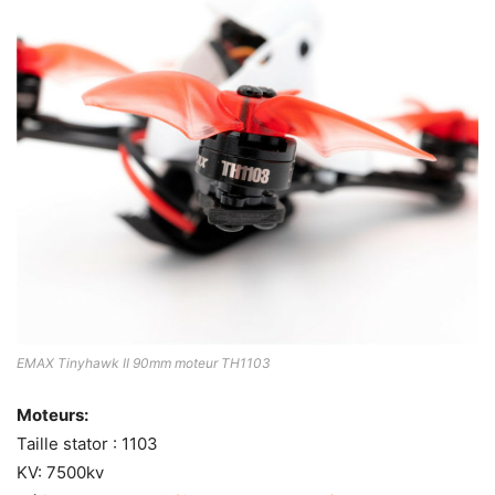
EMAX Tinyhawk II 90mm moteur TH1103
Moteurs:
Taille stator : 1103
KV: 7500kv