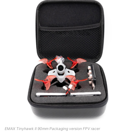
EMAX Tinyhawk II 90mm Packaging version FPV racer