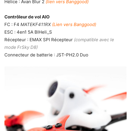
Hélice : Avan Blur 2
(lien vers Banggood)
Contrôleur de vol AIO
FC : F4
MATEKF411RX
(Lien vers Banggood)
ESC : 4en1 5A BlHeli_S
Récepteur : EMAX SPI Récepteur
(compatible avec le
mode FrSky D8)
Connecteur de batterie : JST-PH2.0 Duo