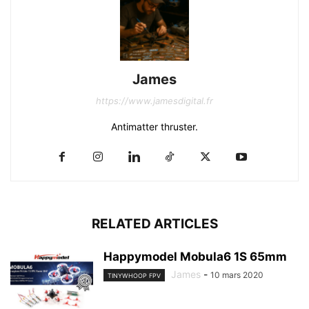
James
https://www.jamesdigital.fr
Antimatter thruster.
RELATED ARTICLES
Happymodel Mobula6 1S 65mm
James
-
10 mars 2020
TINYWHOOP FPV