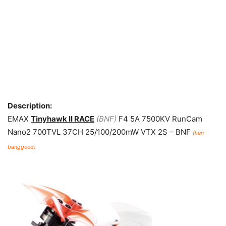
Description:
EMAX
Tinyhawk II RACE
(BNF)
F4 5A 7500KV RunCam
Nano2 700TVL 37CH 25/100/200mW VTX 2S – BNF
(lien
banggood)