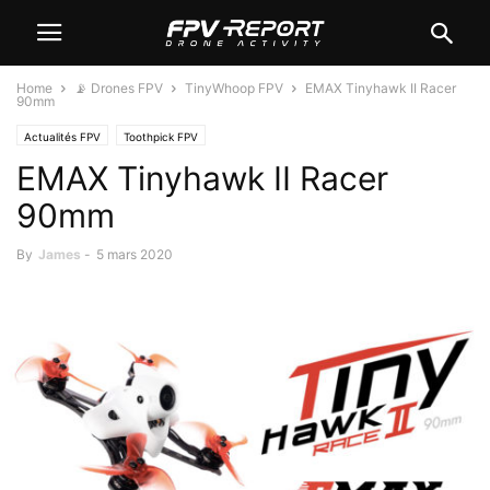
Home
📡 Drones FPV
TinyWhoop FPV
EMAX Tinyhawk II Racer
90mm
Actualités FPV
Toothpick FPV
EMAX Tinyhawk II Racer
90mm
By
James
-
5 mars 2020