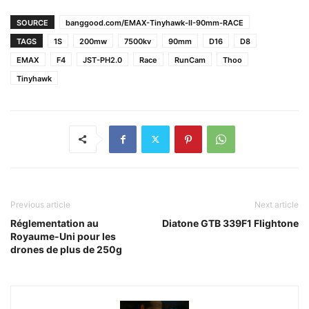
SOURCE
banggood.com/EMAX-Tinyhawk-II-90mm-RACE
TAGS
1S
200mw
7500kv
90mm
D16
D8
EMAX
F4
JST-PH2.0
Race
RunCam
Thoo
Tinyhawk
Previous article
Next article
Réglementation au
Diatone GTB 339F1 Flightone
Royaume-Uni pour les
drones de plus de 250g