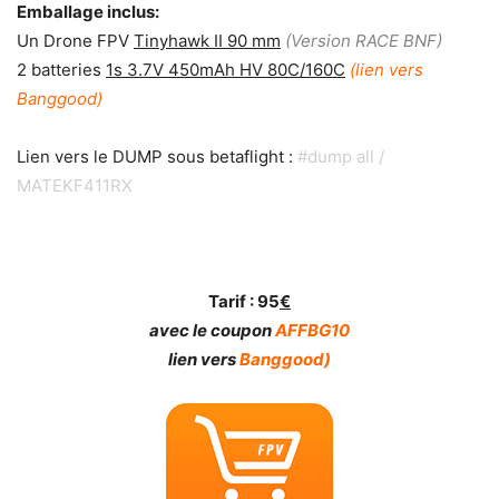
Emballage inclus:
Un Drone FPV
Tinyhawk II 90 mm
(Version RACE BNF)
2 batteries
1s 3.7V 450mAh HV 80C/160C
(lien vers
Banggood)
Lien vers le DUMP sous betaflight :
#dump all /
MATEKF411RX
Tarif : 95
€
avec le coupon
AFFBG10
lien vers
Banggood
)