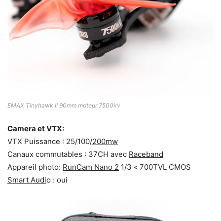
EMAX Tinyhawk II 90mm moteur 7500kv
Camera et VTX:
VTX Puissance : 25/100/
200mw
Canaux commutables : 37CH avec
Raceband
Appareil photo:
RunCam Nano 2
1/3 « 700TVL CMOS
Smart Audi
o : oui