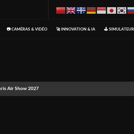
📷 CAMÉRAS & VIDÉO
🚀 INNOVATION & IA
🕹️ SIMULATEU
aris Air Show 2027