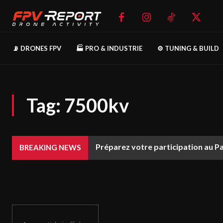
📡 DRONES FPV
🏭 PRO & INDUSTRIE
⚙️ TUNING & BUILD
Tag:
7500kv
Préparez votre participation au P
BREAKING NEWS