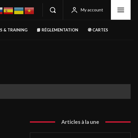
My account
RS & TRAINING
📘 RÉGLEMENTATION
🧭 CARTES
Articles à la une