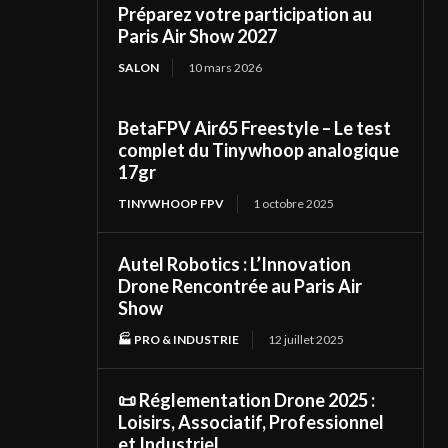
Préparez votre participation au
Paris Air Show 2027
SALON
10 mars 2026
BetaFPV Air65 Freestyle – Le test
complet du Tinywhoop analogique
17gr
TINYWHOOP FPV
1 octobre 2025
Autel Robotics : L’Innovation
Drone Rencontrée au Paris Air
Show
🏭 PRO & INDUSTRIE
12 juillet 2025
📜 Réglementation Drone 2025 :
Loisirs, Associatif, Professionnel
et Industriel