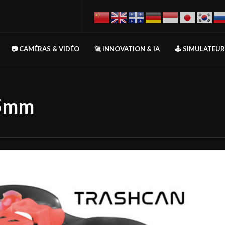
📷 CAMÉRAS & VIDÉO
🚀 INNOVATION & IA
🕹️ SIMULATEU
75mm