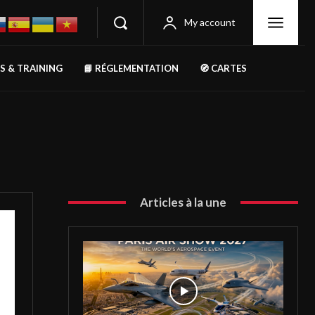
My account
RS & TRAINING
📘 RÉGLEMENTATION
🧭 CARTES
Articles à la une