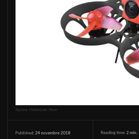
Eachine TRASHCAN 75mm
Reading time:
2
min.
24 novembre 2018
Published: