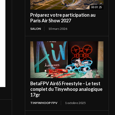
00:01:25
Préparez votre participation au
Paris Air Show 2027
SALON
10 mars 2026
BetaFPV Air65 Freestyle – Le test
complet du Tinywhoop analogique
17gr
TINYWHOOP FPV
1 octobre 2025