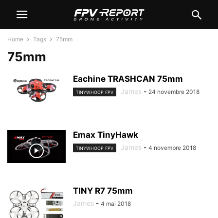
Home
Tags
75mm
75mm
Eachine TRASHCAN 75mm
James
-
24 novembre 2018
TINYWHOOP FPV
Emax TinyHawk
James
-
4 novembre 2018
TINYWHOOP FPV
TINY R7 75mm
James
-
4 mai 2018