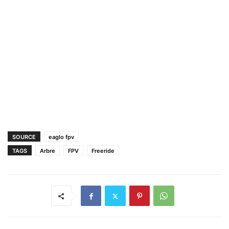
SOURCE
eaglo fpv
TAGS
Arbre
FPV
Freeride