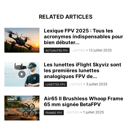
RELATED ARTICLES
Lexique FPV 2025 : Tous les
acronymes indispensables pour
bien débuter...
James
-
12 juillet 2025
ACTUALITÉS FPV
Les lunettes iFlight Skyviz sont
les premières lunettes
analogiques FPV de...
James
-
5 juillet 2025
LUNETTES FPV
Air65 II Brushless Whoop Frame
65 mm signée BetaFPV
James
-
1 juillet 2025
FRAMES FPV