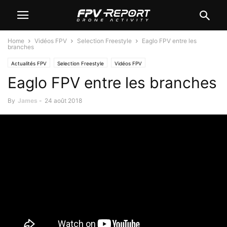
Home
Vidéos FPV
Selection Freestyle
Eaglo FPV entre les
branches
Actualités FPV
Selection Freestyle
Vidéos FPV
Eaglo FPV entre les branches
By
James
-
24 août 2018