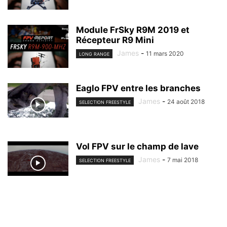
Module FrSky R9M 2019 et
Récepteur R9 Mini
James
-
11 mars 2020
LONG RANGE
Eaglo FPV entre les branches
James
-
24 août 2018
SELECTION FREESTYLE
Vol FPV sur le champ de lave
James
-
7 mai 2018
SELECTION FREESTYLE