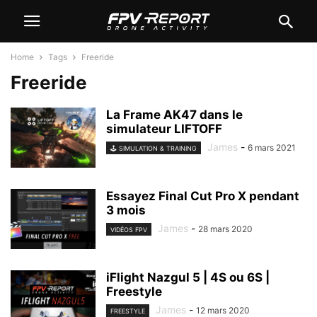
Home
Tags
Freeride
Freeride
La Frame AK47 dans le
simulateur LIFTOFF
James
-
6 mars 2021
🕹️ SIMULATION & TRAINING
Essayez Final Cut Pro X pendant
3 mois
James
-
28 mars 2020
VIDÉOS FPV
iFlight Nazgul 5 | 4S ou 6S |
Freestyle
James
-
12 mars 2020
FREESTYLE