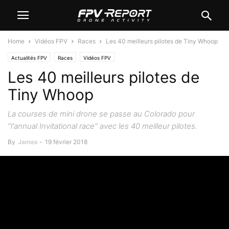
Home
Vidéos FPV
Races
Les 40 meilleurs pilotes de Tiny Whoop
Actualités FPV
Races
Vidéos FPV
Les 40 meilleurs pilotes de
Tiny Whoop
La courses de mini drone se passe au Colorado pour
"l'annual Invitational race" avec les 40 meilleur pilotes.
By
James
-
19 février 2018