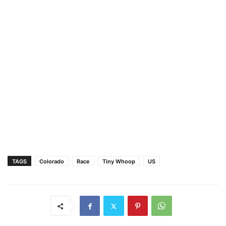
TAGS
Colorado
Race
Tiny Whoop
US