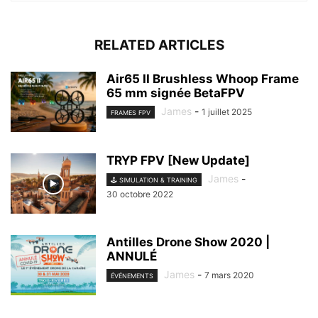
RELATED ARTICLES
Air65 II Brushless Whoop Frame
65 mm signée BetaFPV
James
-
1 juillet 2025
FRAMES FPV
TRYP FPV [New Update]
James
-
🕹️ SIMULATION & TRAINING
30 octobre 2022
Antilles Drone Show 2020 |
ANNULÉ
James
-
7 mars 2020
ÉVÉNEMENTS