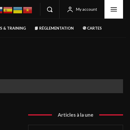
My account
RS & TRAINING
📘 RÉGLEMENTATION
🧭 CARTES
Articles à la une