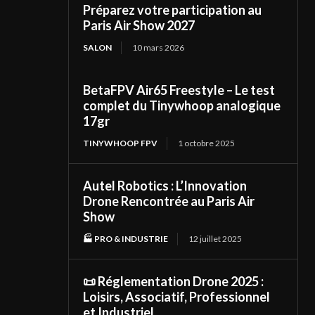
Préparez votre participation au
Paris Air Show 2027
SALON
10 mars 2026
BetaFPV Air65 Freestyle – Le test
complet du Tinywhoop analogique
17gr
TINYWHOOP FPV
1 octobre 2025
Autel Robotics : L’Innovation
Drone Rencontrée au Paris Air
Show
🏭 PRO & INDUSTRIE
12 juillet 2025
📜 Réglementation Drone 2025 :
Loisirs, Associatif, Professionnel
et Industriel