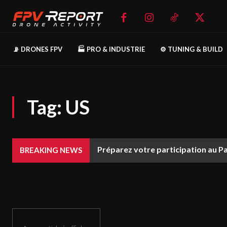
📡 DRONES FPV
🏭 PRO & INDUSTRIE
⚙️ TUNING & BUILD
Tag:
US
Préparez votre participation au P
BREAKING NEWS