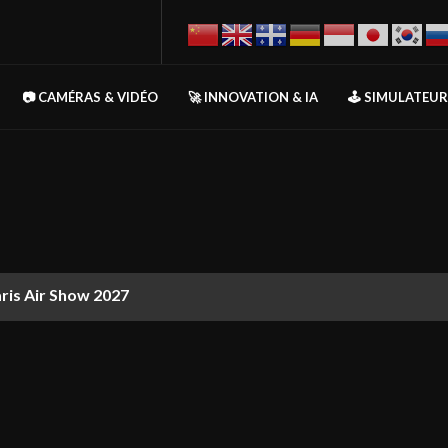
📷 CAMÉRAS & VIDÉO
🚀 INNOVATION & IA
🕹️ SIMULATEU
aris Air Show 2027