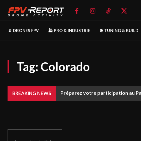
📡 DRONES FPV
🏭 PRO & INDUSTRIE
⚙️ TUNING & BUILD
Tag:
Colorado
Préparez votre participation au P
BREAKING NEWS