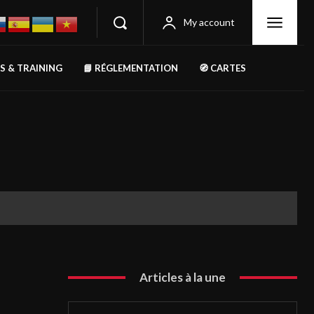
My account
RS & TRAINING
📘 RÉGLEMENTATION
🧭 CARTES
Articles à la une