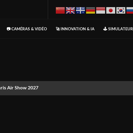
📷 CAMÉRAS & VIDÉO
🚀 INNOVATION & IA
🕹️ SIMULATEU
aris Air Show 2027