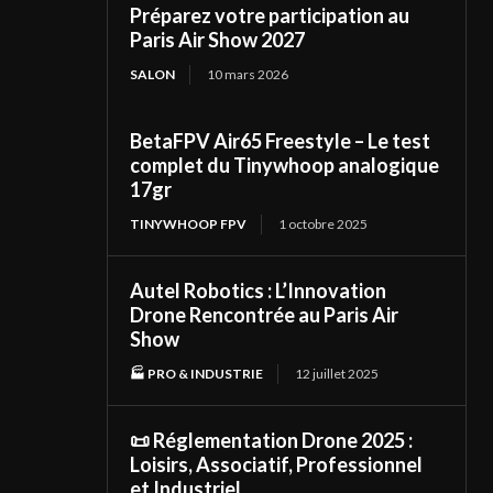
Préparez votre participation au
Paris Air Show 2027
SALON
10 mars 2026
BetaFPV Air65 Freestyle – Le test
complet du Tinywhoop analogique
17gr
TINYWHOOP FPV
1 octobre 2025
Autel Robotics : L’Innovation
Drone Rencontrée au Paris Air
Show
🏭 PRO & INDUSTRIE
12 juillet 2025
📜 Réglementation Drone 2025 :
Loisirs, Associatif, Professionnel
et Industriel