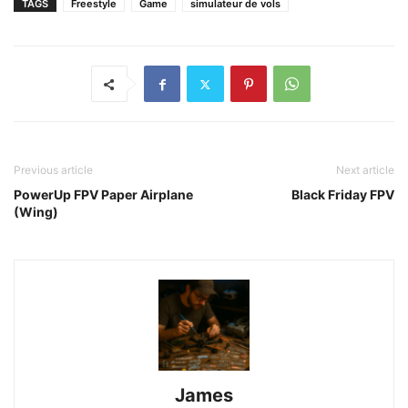
TAGS
Freestyle
Game
simulateur de vols
Previous article
Next article
PowerUp FPV Paper Airplane
Black Friday FPV
(Wing)
James