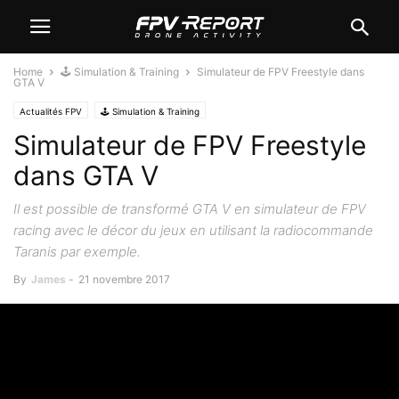
Home
🕹️ Simulation & Training
Simulateur de FPV Freestyle dans
GTA V
Actualités FPV
🕹️ Simulation & Training
Simulateur de FPV Freestyle
dans GTA V
Il est possible de transformé GTA V en simulateur de FPV
racing avec le décor du jeux en utilisant la radiocommande
Taranis par exemple.
By
James
-
21 novembre 2017