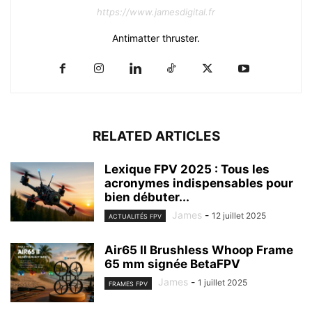
https://www.jamesdigital.fr
Antimatter thruster.
RELATED ARTICLES
Lexique FPV 2025 : Tous les
acronymes indispensables pour
bien débuter...
James
-
12 juillet 2025
ACTUALITÉS FPV
Air65 II Brushless Whoop Frame
65 mm signée BetaFPV
James
-
1 juillet 2025
FRAMES FPV