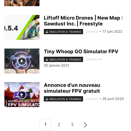
Liftoff Micro Drones | New Map :
Sawdust Inc. | Freestyle
James
-
17 juin 2022
🕹️ SIMULATION & TRAINING
Tiny Whoop GO Simulator FPV
James
-
🕹️ SIMULATION & TRAINING
20 janvier 2021
Annonce d’un nouveau
simulateur FPV gratuit
James
-
26 avril 2020
🕹️ SIMULATION & TRAINING
1
2
3