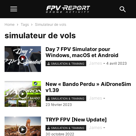
Home
Tags
Simulateur de vols
simulateur de vols
Day 7 FPV Simulator pour
Windows, macOS et Android
James
-
4 avril 2023
🕹️ SIMULATION & TRAINING
New « Bando Perdu » AiDroneSim
v1.39
James
-
🕹️ SIMULATION & TRAINING
23 février 2023
TRYP FPV [New Update]
James
-
🕹️ SIMULATION & TRAINING
30 octobre 2022