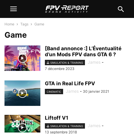
Home
Tags
Game
Game
[Band annonce :] L’Éventualité
d’un Mods FPV dans GTA 6 ?
James
-
🕹️ SIMULATION & TRAINING
7 décembre 2023
GTA in Real Life FPV
James
-
30 janvier 2021
CINEMATIC
Liftoff V1
James
-
🕹️ SIMULATION & TRAINING
13 septembre 2018