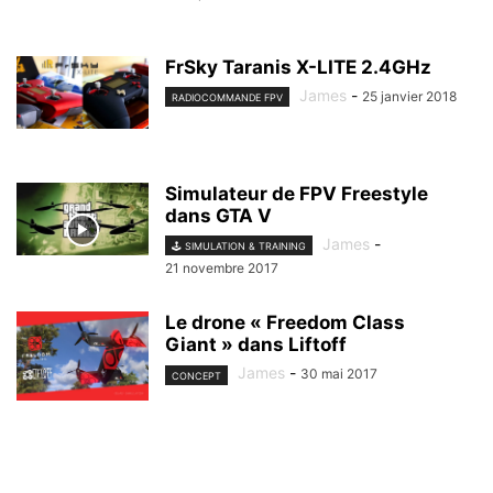
FrSky Taranis X-LITE 2.4GHz
James
-
25 janvier 2018
RADIOCOMMANDE FPV
Simulateur de FPV Freestyle
dans GTA V
James
-
🕹️ SIMULATION & TRAINING
21 novembre 2017
Le drone « Freedom Class
Giant » dans Liftoff
James
-
30 mai 2017
CONCEPT