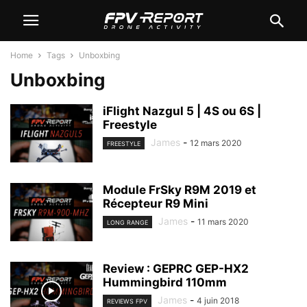
Home
Tags
Unboxbing
Unboxbing
iFlight Nazgul 5 | 4S ou 6S |
Freestyle
James
-
12 mars 2020
FREESTYLE
Module FrSky R9M 2019 et
Récepteur R9 Mini
James
-
11 mars 2020
LONG RANGE
Review : GEPRC GEP-HX2
Hummingbird 110mm
James
-
4 juin 2018
REVIEWS FPV