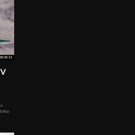
00:05:53
PV
du
 bêta: