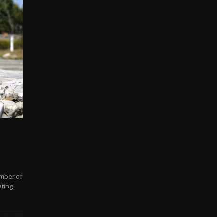
mber of
ating