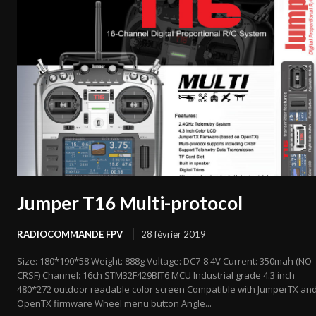
Jumper T16 Multi-protocol
RADIOCOMMANDE FPV
28 février 2019
Size: 180*190*58 Weight: 888g Voltage: DC7-8.4V Current: 350mah (NO
CRSF) Channel: 16ch STM32F429BIT6 MCU Industrial grade 4.3 inch
480*272 outdoor readable color screen Compatible with JumperTX an
OpenTX firmware Wheel menu button Angle...