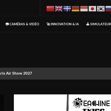
📷 CAMÉRAS & VIDÉO
🚀 INNOVATION & IA
🕹️ SIMULATEU
aris Air Show 2027