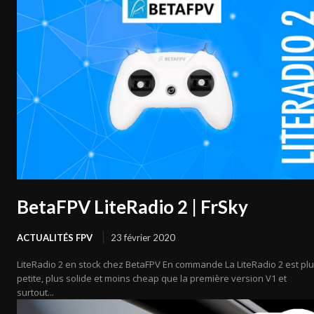
BetaFPV LiteRadio 2 | FrSky
ACTUALITÉS FPV
23 février 2020
LiteRadio 2 en stock chez BetaFPV En commande La LiteRadio 2 est pl
petite, plus solide et moins cheap que la première version V1 et
surtout...