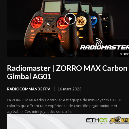
00:00:
Radiomaster | ZORRO MAX Carbon
Gimbal AG01
RADIOCOMMANDE FPV
16 mars 2023
La ZORRO MAX Radio Controller est équipé de mini-joysticks AG01
colorés qui offrent une expérience de contrôle ergonomique et
agréable. Ces mini-joysticks sont très...