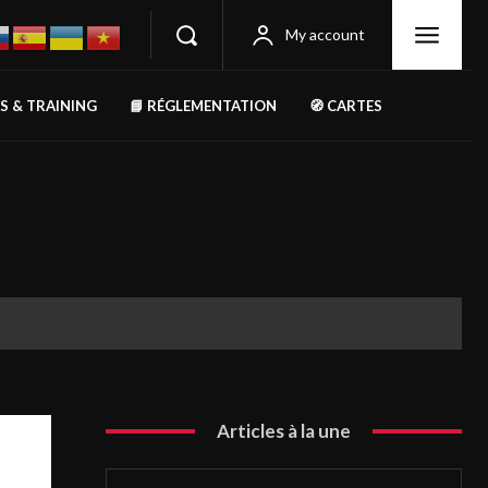
My account
RS & TRAINING
📘 RÉGLEMENTATION
🧭 CARTES
Articles à la une