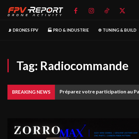
📡 DRONES FPV
🏭 PRO & INDUSTRIE
⚙️ TUNING & BUILD
Tag:
Radiocommande
Préparez votre participation au P
BREAKING NEWS