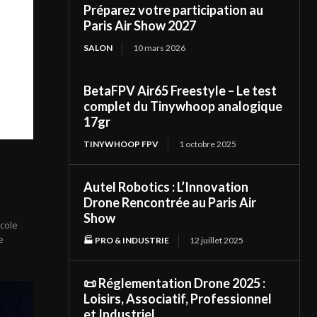
Préparez votre participation au
Paris Air Show 2027
SALON
10 mars 2026
BetaFPV Air65 Freestyle – Le test
complet du Tinywhoop analogique
17gr
TINYWHOOP FPV
1 octobre 2025
Autel Robotics : L’Innovation
Drone Rencontrée au Paris Air
Show
cole
e
🏭 PRO & INDUSTRIE
12 juillet 2025
📜 Réglementation Drone 2025 :
Loisirs, Associatif, Professionnel
et Industriel