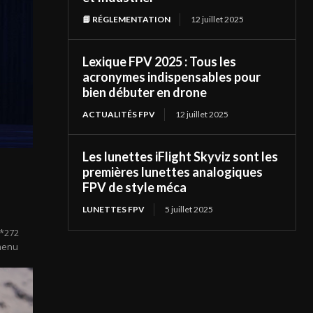
📘 RÉGLEMENTATION
12 juillet 2025
Lexique FPV 2025 : Tous les
acronymes indispensables pour
bien débuter en drone
ACTUALITÉS FPV
12 juillet 2025
Les lunettes iFlight Skyviz sont les
premières lunettes analogiques
FPV de style méca
LUNETTES FPV
5 juillet 2025
0*272
menu