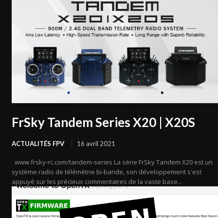
FrSky Tandem Series X20 | X20S
ACTUALITÉS FPV
16 avril 2021
www.frsky-rc.com/tandem-series La série FrSky Tandem X20 est un
système radio de télémétrie bi-bande, son développement s'est
appuyé sur les précieux commentaires de la vaste base...