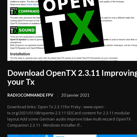
Download OpenTX 2.3.11 Improvin
your Tx
RADIOCOMMANDE FPV
20 janvier 2021
Download links: Open Tx 2.3.11for Frsky : www.open-
tx.org/2021/01/08/opentx-2.3.11 SDCard content for 2.3.11 modular
layout Add some German audio Improve b&w multi wizard OpenTX
Companion 2.3.11 - Windows Installer If...