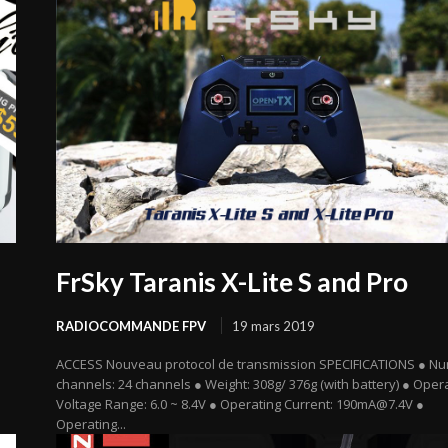
FrSky Taranis X-Lite S and Pro
RADIOCOMMANDE FPV
19 mars 2019
ACCESS Nouveau protocol de transmission SPECIFICATIONS ● Nu
channels: 24 channels ● Weight: 308g/ 376g (with battery) ● Oper
Voltage Range: 6.0 ~ 8.4V ● Operating Current: 190mA@7.4V ●
Operating...