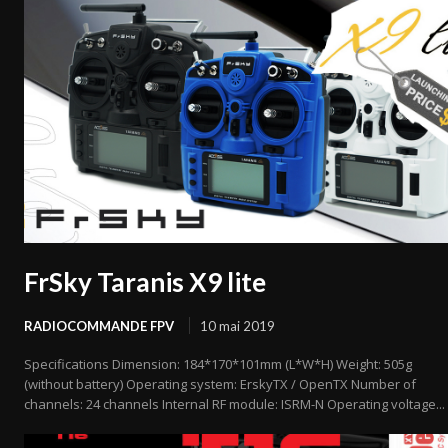
FrSky Taranis X9 lite
RADIOCOMMANDE FPV
10 mai 2019
Specifications Dimension: 184*170*101mm (L*W*H) Weight: 505g
(without battery) Operating system: ErskyTX / OpenTX Number of
channels: 24 channels Internal RF module: ISRM-N Operating voltage...