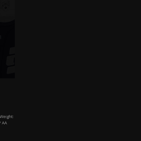
 Weight:
* AA