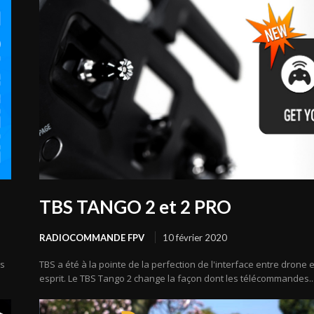
TBS TANGO 2 et 2 PRO
RADIOCOMMANDE FPV
10 février 2020
us
TBS a été à la pointe de la perfection de l'interface entre drone e
esprit. Le TBS Tango 2 change la façon dont les télécommandes..