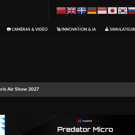
📷 CAMÉRAS & VIDÉO
🚀 INNOVATION & IA
🕹️ SIMULATEU
aris Air Show 2027