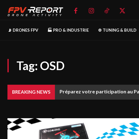
📡 DRONES FPV
🏭 PRO & INDUSTRIE
⚙️ TUNING & BUILD
Tag:
OSD
Préparez votre participation au P
BREAKING NEWS