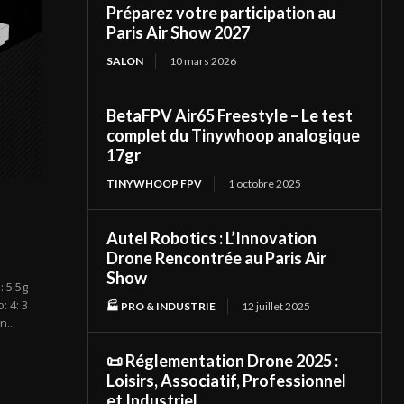
Préparez votre participation au
Paris Air Show 2027
SALON
10 mars 2026
BetaFPV Air65 Freestyle – Le test
complet du Tinywhoop analogique
17gr
TINYWHOOP FPV
1 octobre 2025
Autel Robotics : L’Innovation
Drone Rencontrée au Paris Air
Show
: 5.5g
: 4: 3
🏭 PRO & INDUSTRIE
12 juillet 2025
...
📜 Réglementation Drone 2025 :
Loisirs, Associatif, Professionnel
et Industriel