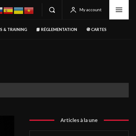
My account
RS & TRAINING
📘 RÉGLEMENTATION
🧭 CARTES
Articles à la une