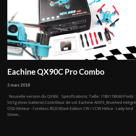
Eachine QX90C Pro Combo
5 mars 2018
Nouvelle version du QX90c Spécifications: Taille: 118X118X60 Poids :
50.5g (Avec batterie) Contrôleur de vol: Eachine AIOF3_Brushed intégré
OSD Moteur : Coreless 8520 Black Edition CW / CCW Hélice : Lady bird
55mm...