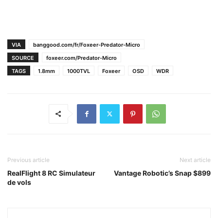
VIA
banggood.com/fr/Foxeer-Predator-Micro
SOURCE
foxeer.com/Predator-Micro
TAGS
1.8mm
1000TVL
Foxeer
OSD
WDR
Previous article
Next article
RealFlight 8 RC Simulateur
Vantage Robotic’s Snap $899
de vols