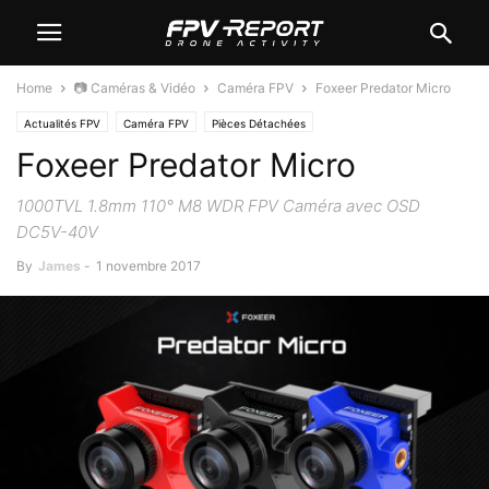
Home
📷 Caméras & Vidéo
Caméra FPV
Foxeer Predator Micro
Actualités FPV
Caméra FPV
Pièces Détachées
Foxeer Predator Micro
1000TVL 1.8mm 110° M8 WDR FPV Caméra avec OSD
DC5V-40V
By
James
-
1 novembre 2017