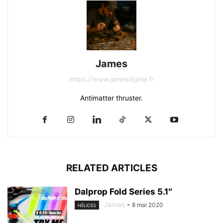
James
https://www.jamesdigital.fr
Antimatter thruster.
RELATED ARTICLES
Dalprop Fold Series 5.1″
James
-
8 mai 2020
HÉLICES