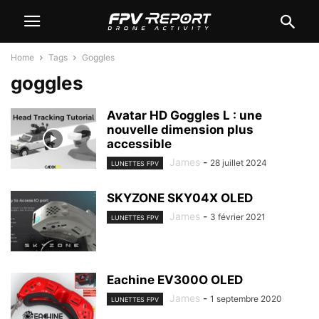
Home
Tags
Goggles
goggles
Avatar HD Goggles L : une
nouvelle dimension plus
accessible
James
-
28 juillet 2024
LUNETTES FPV
SKYZONE SKY04X OLED
James
-
3 février 2021
LUNETTES FPV
Eachine EV300O OLED
James
-
1 septembre 2020
LUNETTES FPV