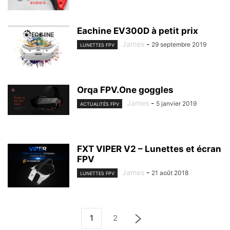
Eachine EV300D à petit prix
James
-
29 septembre 2019
LUNETTES FPV
Orqa FPV.One goggles
James
-
5 janvier 2019
ACTUALITÉS FPV
FXT VIPER V2 – Lunettes et écran
FPV
James
-
21 août 2018
LUNETTES FPV
1
2