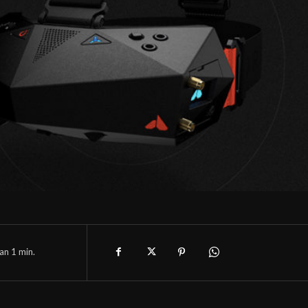
han 1
min.