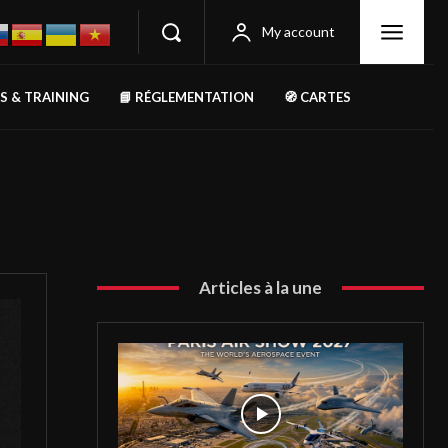
My account
RS & TRAINING
📘 RÉGLEMENTATION
🧭 CARTES
Articles à la une