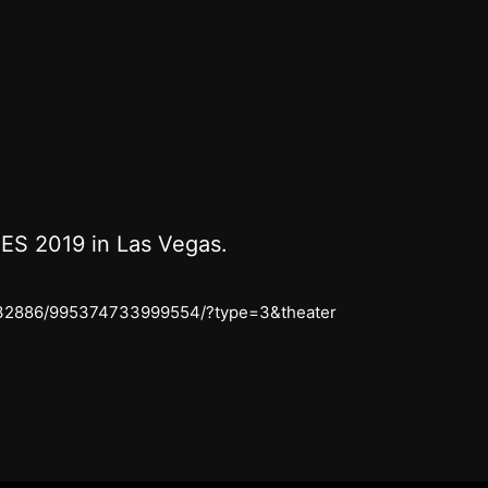
CES 2019 in Las Vegas.
332886/995374733999554/?type=3&theater