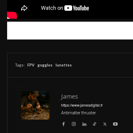
Tags:
FPV
goggles
lunettes
James
https://www.jamesdigital.fr
Antimatter thruster.