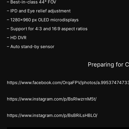
– Best-in-class 44° FOV
– IPD and Eye relief adjustment
– 1280×960 px OLED microdisplays
– Support for 4:3 and 16:9 aspect ratios
– HD DVR
– Auto stand-by sensor
Preparing for 
https://www.facebook.com/OrqaFPV/photos/a.995374747
https://www.instagram.com/p/BsRIwzrnM5t/
https://www.instagram.com/p/BsBRiLsHBLO/