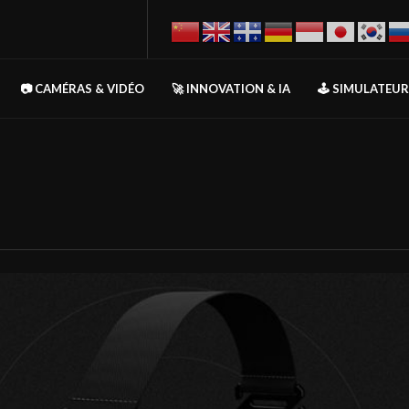
📷 CAMÉRAS & VIDÉO
🚀 INNOVATION & IA
🕹️ SIMULATEU