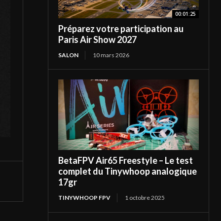
00:01:25
Préparez votre participation au
Paris Air Show 2027
SALON
10 mars 2026
BetaFPV Air65 Freestyle – Le test
complet du Tinywhoop analogique
17gr
TINYWHOOP FPV
1 octobre 2025