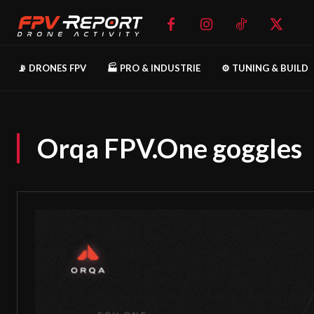
📡 DRONES FPV
🏭 PRO & INDUSTRIE
⚙️ TUNING & BUILD
Orqa FPV.One goggles